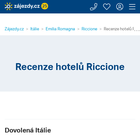
Zavolejte n
Moje záj
Přihl
Z
25
⋯
Zájezdy.cz
Itálie
Emilia Romagna
Riccione
Recenze hotelů Ric
Recenze hotelů Riccione
Dovolená Itálie