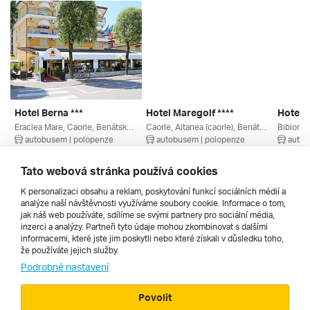
Hotel Berna ***
Hotel Maregolf ****
Hotel D
Eraclea Mare, Caorle, Benátsko, Itálie
Caorle, Altanea (caorle), Benátsko, Itálie
Bibione,
autobusem | polopenze
autobusem | polopenze
autob
4. 9. – 13. 9. 2026
4. 9. – 13. 9. 2026
11. 9. –
20 570 Kč
21 660 Kč
16 345
Tato webová stránka používá cookies
K personalizaci obsahu a reklam, poskytování funkcí sociálních médií a
analýze naší návštěvnosti využíváme soubory cookie. Informace o tom,
Všechny
jak náš web používáte, sdílíme se svými partnery pro sociální média,
inzerci a analýzy. Partneři tyto údaje mohou zkombinovat s dalšími
informacemi, které jste jim poskytli nebo které získali v důsledku toho,
že používáte jejich služby.
Cestopisy
Podrobné nastavení
Povolit