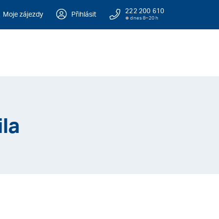
222 200 610
Moje zájezdy
Přihlásit
dnes 8–20 h
ila