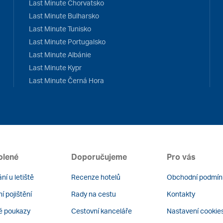
Last Minute Chorvatsko
Last Minute Bulharsko
Last Minute Tunisko
Last Minute Portugalsko
Last Minute Albánie
Last Minute Kypr
Last Minute Černá Hora
olené
Doporučujeme
Pro vás
ní u letiště
Recenze hotelů
Obchodní podmín
í pojištění
Rady na cestu
Kontakty
é poukazy
Cestovní kanceláře
Nastavení cookie