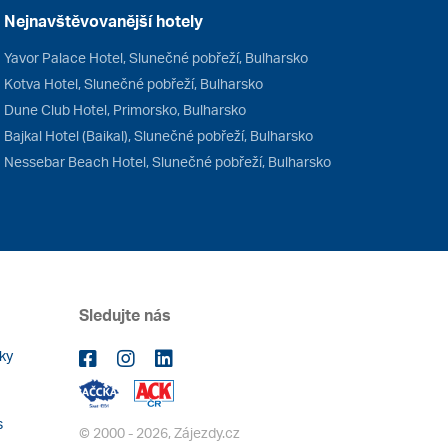
Nejnavštěvovanější hotely
Yavor Palace Hotel, Slunečné pobřeží, Bulharsko
Kotva Hotel, Slunečné pobřeží, Bulharsko
Dune Club Hotel, Primorsko, Bulharsko
Bajkal Hotel (Baikal), Slunečné pobřeží, Bulharsko
Nessebar Beach Hotel, Slunečné pobřeží, Bulharsko
Sledujte nás
ky
s
© 2000 - 2026, Zájezdy.cz