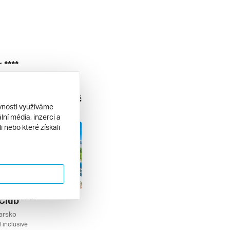
 ****
, Varna, Bulharsko
l inclusive
15 200 Kč
6. 2027
ěvnosti využíváme
ní média, inzerci a
 nebo které získali
lub ****
arsko
l inclusive