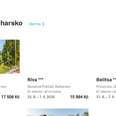
lharsko
Všechny
Riva ***
Belitsa *
arsko
Slunečné Pobřeží, Bulharsko
Primorsko, B
letecky | all inclusive
letecky | al
17 506 Kč
15 994 Kč
25. 8. – 1. 9. 2026
31. 8. – 7. 9