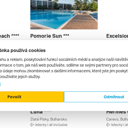
ach ****
Pomorie Sun ***
Excelsior
ko
Slunečné Pobřeží, Bulharsko
Golden Sands
letecky | all inclusive
letecky | al
ánka používá cookies
13 276 Kč
15 490 Kč
25. 8. – 1. 9. 2026
13. 6. – 20. 
ahu a reklam, poskytování funkcí sociálních médií a analýze naší návšt
rmace o tom, jak náš web používáte, sdílíme se svými partnery pro sociál
to údaje mohou zkombinovat s dalšími informacemi, které jste jim poskytli
používáte jejich služby.
í
Povolit
Odmítnout
Luna ****
Hermes C
Zlaté Písky, Bulharsko
Carevo, Bulh
letecky | all inclusive
letecky | al