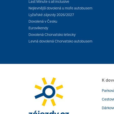
Last Minute s all inclusive
Nejlevnější dovolená u moře autobusem
Lyžařské zájezdy 2026/2027
Dovolená v Česku
Eurovíkendy
Dovolená Chorvatsko letecky
Levná dovolená Chorvatsko autobusem
K dov
Parková
Cestovn
Dárkov