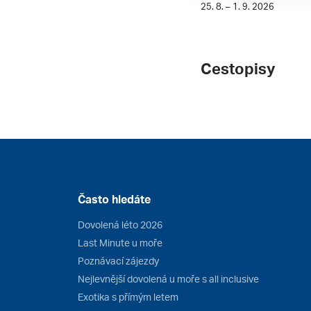
25. 8. – 1. 9. 2026
Cestopisy
Často hledáte
Dovolená léto 2026
Last Minute u moře
Poznávací zájezdy
Nejlevnější dovolená u moře s all inclusive
Exotika s přímým letem