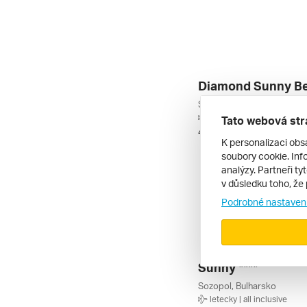
Diamond Sunny Be
Slunečné Pobřeží, Bulhars
letecky | all inclusive
Tato webová str
4. 9. – 11. 9. 2026
K personalizaci obs
soubory cookie. Info
analýzy. Partneři ty
v důsledku toho, že 
Podrobné nastaven
Sunny ****
Sozopol, Bulharsko
letecky | all inclusive