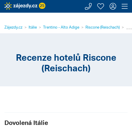
Zavolejte n
Moje záj
Přihl
Z
25
⋯
Zájezdy.cz
Itálie
Trentino - Alto Adige
Riscone (Reischach)
Rec
Recenze hotelů Riscone
(Reischach)
Dovolená Itálie