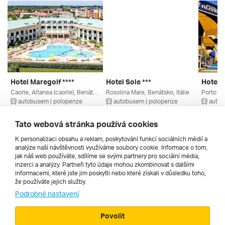
Hotel Maregolf ****
Hotel Sole ***
Hotel O
Caorle, Altanea (caorle), Benátsko, Itálie
Rosolina Mare, Benátsko, Itálie
autobusem | polopenze
autobusem | polopenze
autob
4. 9. – 13. 9. 2026
4. 9. – 13. 9. 2026
4. 9. – 
21 660 Kč
11 500 Kč
22 380
Tato webová stránka používá cookies
K personalizaci obsahu a reklam, poskytování funkcí sociálních médií a
analýze naší návštěvnosti využíváme soubory cookie. Informace o tom,
Všechny
jak náš web používáte, sdílíme se svými partnery pro sociální média,
inzerci a analýzy. Partneři tyto údaje mohou zkombinovat s dalšími
informacemi, které jste jim poskytli nebo které získali v důsledku toho,
že používáte jejich služby.
Cestopisy
Podrobné nastavení
Povolit