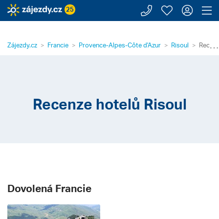
Zavolejte n
Moje záj
Přihl
Z
25
⋯
Zájezdy.cz
Francie
Provence-Alpes-Côte d'Azur
Risoul
Recenz
Recenze hotelů Risoul
Dovolená Francie