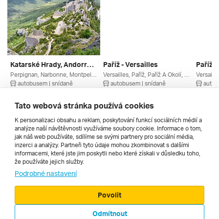
Katarské Hrady, Andorra A Francouzské Pyreneje
Paříž - Versailles
Perpignan, Narbonne, Montpellier, Béziers, Andorra La Vella, Pyreneje, Occitanie, Lví Zátoka, Languedoc-roussillon, Francouzská Riviéra, Francie, Andorra
Versailles, Paříž, Paříž A Okolí, Francie
autobusem | snídaně
autobusem | snídaně
autob
23. 10. – 28. 10. 2026
24. 9. – 28. 9. 2026
24. 9. –
13 990 Kč
7 850 Kč
11 990
Tato webová stránka používá cookies
K personalizaci obsahu a reklam, poskytování funkcí sociálních médií a
analýze naší návštěvnosti využíváme soubory cookie. Informace o tom,
Všechny
jak náš web používáte, sdílíme se svými partnery pro sociální média,
inzerci a analýzy. Partneři tyto údaje mohou zkombinovat s dalšími
informacemi, které jste jim poskytli nebo které získali v důsledku toho,
že používáte jejich služby.
Cestopisy
Podrobné nastavení
Povolit
Odmítnout
© 2000 - 2026, Zájezdy.cz