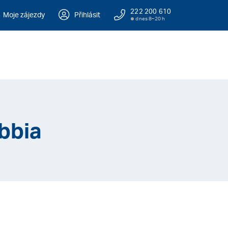
222 200 610
Moje zájezdy
Přihlásit
dnes 8–20 h
bbia