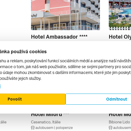
Hotel Ambassador ****
Hotel Ol
Porto Santa Margherita, Caorle, Benátsko, Itálie
Porto Santa Margherita, Caorle, Benátsko, Itálie
Caorle, Altan
autobusem | polopenze
autobusem 
ánka používá cookies
22 380 Kč
17 400 Kč
11. 9. – 20. 9. 2026
4. 9. – 13. 9
ahu a reklam, poskytování funkcí sociálních médií a analýze naší návšt
rmace o tom, jak náš web používáte, sdílíme se svými partnery pro sociál
to údaje mohou zkombinovat s dalšími informacemi, které jste jim poskytli
používáte jejich služby.
í
Povolit
Odmítnout
Hotel Milord ***
Hotel Mo
álie
Cesenatico, Itálie
autobusem | polopenze
autobusem 