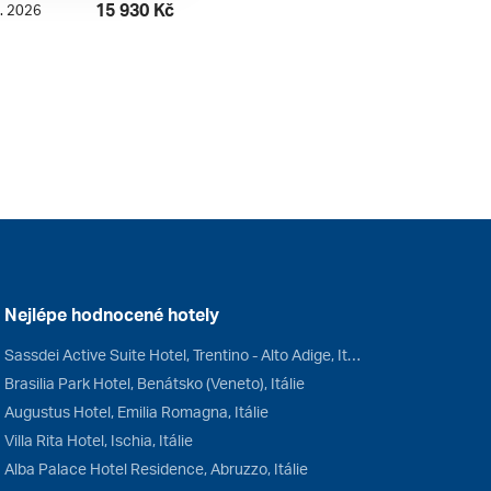
15 930 Kč
9. 2026
Nejlépe hodnocené hotely
Sassdei Active Suite Hotel, Trentino - Alto Adige, Itálie
Brasilia Park Hotel, Benátsko (Veneto), Itálie
Augustus Hotel, Emilia Romagna, Itálie
Villa Rita Hotel, Ischia, Itálie
Alba Palace Hotel Residence, Abruzzo, Itálie