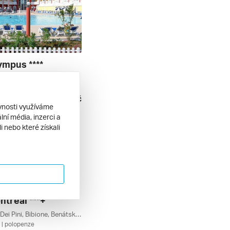
ympus ****
ea (caorle), Benátsko, Itálie
| polopenze
21 270 Kč
. 2026
ěvnosti využíváme
ní média, inzerci a
 nebo které získali
ntreal ***+
Bibione Lido Dei Pini, Bibione, Benátsko, Itálie
| polopenze