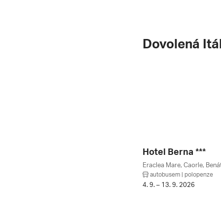
Dovolená Itá
Hotel Berna ***
Eraclea Mare, Caorle, Benát
autobusem | polopenze
4. 9. – 13. 9. 2026