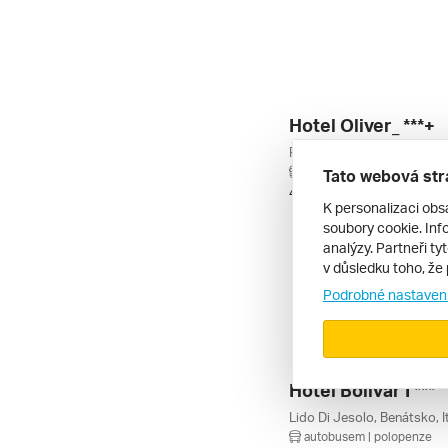
Hotel Oliver_ ***+
autobusem | polopenze
Tato webová str
4. 9. – 13. 9. 2026
K personalizaci obs
soubory cookie. Info
analýzy. Partneři ty
v důsledku toho, že 
Podrobné nastaven
Hotel Bolivar I ***
Lido Di Jesolo, Benátsko, It
autobusem | polopenze