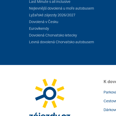
Last Minute s all inclusive
Nejlevnější dovolená u moře autobusem
Lyžařské zájezdy 2026/2027
Dovolená v Česku
Eurovíkendy
Dovolená Chorvatsko letecky
Levná dovolená Chorvatsko autobusem
K dov
Parková
Cestovn
Dárkov