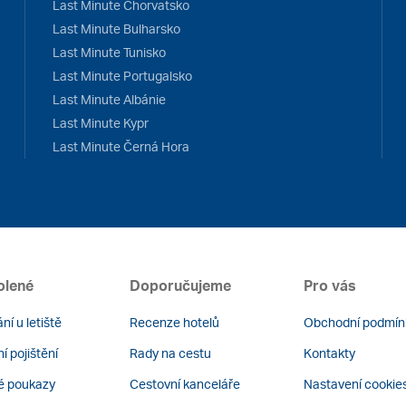
Last Minute Chorvatsko
Last Minute Bulharsko
Last Minute Tunisko
Last Minute Portugalsko
Last Minute Albánie
Last Minute Kypr
Last Minute Černá Hora
olené
Doporučujeme
Pro vás
ní u letiště
Recenze hotelů
Obchodní podmín
í pojištění
Rady na cestu
Kontakty
é poukazy
Cestovní kanceláře
Nastavení cookie