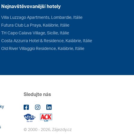
Nejnavštěvovanější hotely
Villa Luzzago Apartments, Lombardie, Itálie
Futura Club La Praya, Kalábrie, Itálie
TH Capo Calava Village, Sicílie, Itálie
Costa Azzurra Hotel & Residence, Kalábrie, Itálie
Old River Villaggio Residence, Kalábrie, Itálie
Sledujte nás
ky
s
© 2000 - 2026, Zájezdy.cz