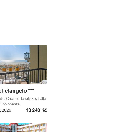
chelangelo ***
e, Caorle, Benátsko, Itálie
| polopenze
13 240 Kč
9. 2026