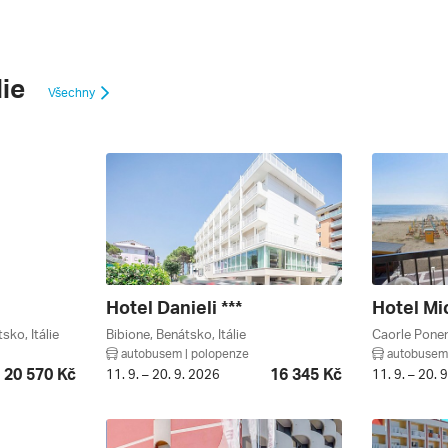
lie
Všechny
Hotel Danieli ***
Hotel Mi
sko, Itálie
Bibione, Benátsko, Itálie
Caorle Ponent
autobusem | polopenze
autobusem 
20 570 Kč
16 345 Kč
11. 9. – 20. 9. 2026
11. 9. – 20. 