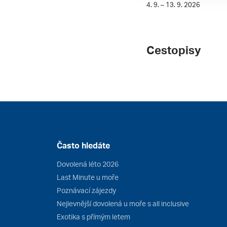
4. 9. – 13. 9. 2026
Cestopisy
Často hledáte
Dovolená léto 2026
Last Minute u moře
Poznávací zájezdy
Nejlevnější dovolená u moře s all inclusive
Exotika s přímým letem