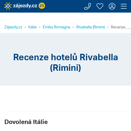
Zavolejte n
Moje záj
Přihl
Z
25
⋯
Zájezdy.cz
Itálie
Emilia Romagna
Rivabella (Rimini)
Recenze hote
Recenze hotelů Rivabella
(Rimini)
Dovolená Itálie