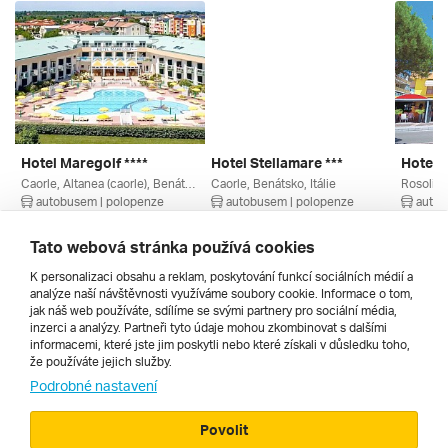
Hotel Maregolf ****
Hotel Stellamare ***
Hotel S
Caorle, Altanea (caorle), Benátsko, Itálie
Caorle, Benátsko, Itálie
Rosolina
autobusem | polopenze
autobusem | polopenze
autob
4. 9. – 13. 9. 2026
11. 9. – 20. 9. 2026
28. 8. –
21 660 Kč
20 705 Kč
10 360
Tato webová stránka používá cookies
K personalizaci obsahu a reklam, poskytování funkcí sociálních médií a
analýze naší návštěvnosti využíváme soubory cookie. Informace o tom,
Všechny
jak náš web používáte, sdílíme se svými partnery pro sociální média,
inzerci a analýzy. Partneři tyto údaje mohou zkombinovat s dalšími
informacemi, které jste jim poskytli nebo které získali v důsledku toho,
že používáte jejich služby.
Cestopisy
Podrobné nastavení
Povolit