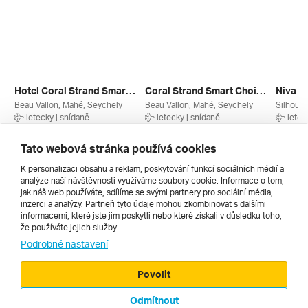
Hotel Coral Strand Smart Choice ****
Coral Strand Smart Choice ****
Beau Vallon, Mahé, Seychely
Beau Vallon, Mahé, Seychely
Silhouet
letecky | snídaně
letecky | snídaně
letec
12. 12. – 21. 12. 2026
1. 10. – 10. 10. 2026
31. 8. –
68 709 Kč
68 730 Kč
68 748
Tato webová stránka používá cookies
K personalizaci obsahu a reklam, poskytování funkcí sociálních médií a
analýze naší návštěvnosti využíváme soubory cookie. Informace o tom,
Všechny
jak náš web používáte, sdílíme se svými partnery pro sociální média,
inzerci a analýzy. Partneři tyto údaje mohou zkombinovat s dalšími
informacemi, které jste jim poskytli nebo které získali v důsledku toho,
že používáte jejich služby.
Cestopisy
Podrobné nastavení
Povolit
Odmítnout
© 2000 - 2026, Zájezdy.cz