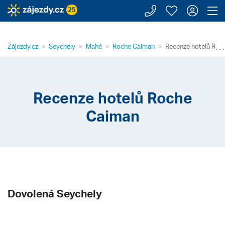
Zavolejte n
Moje záj
Přihl
Z
25
⋯
Zájezdy.cz
Seychely
Mahé
Roche Caiman
Recenze hotelů Roc
Recenze hotelů Roche
Caiman
Dovolená Seychely