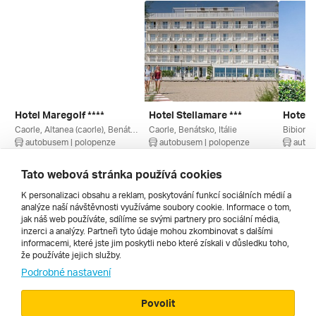
Hotel Maregolf ****
Hotel Stellamare ***
Hotel D
Caorle, Altanea (caorle), Benátsko, Itálie
Caorle, Benátsko, Itálie
Bibione,
autobusem | polopenze
autobusem | polopenze
autob
4. 9. – 13. 9. 2026
11. 9. – 20. 9. 2026
11. 9. –
21 660 Kč
20 705 Kč
16 345
Tato webová stránka používá cookies
K personalizaci obsahu a reklam, poskytování funkcí sociálních médií a
analýze naší návštěvnosti využíváme soubory cookie. Informace o tom,
Všechny
jak náš web používáte, sdílíme se svými partnery pro sociální média,
inzerci a analýzy. Partneři tyto údaje mohou zkombinovat s dalšími
informacemi, které jste jim poskytli nebo které získali v důsledku toho,
že používáte jejich služby.
Cestopisy
Podrobné nastavení
Povolit