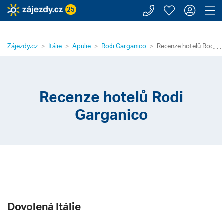
Zavolejte n
Moje záj
Přihl
Z
25
⋯
Zájezdy.cz
Itálie
Apulie
Rodi Garganico
Recenze hotelů Rodi 
Recenze hotelů Rodi
Garganico
Dovolená Itálie