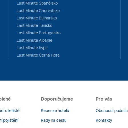
Last Minute Španělsko
Last Minute Chorvatsko
Last Minute Bulharsko
Last Minute Tunisko
Last Minute Portugalsko
Last Minute Albánie
Last Minute Kypr
Last Minute Černá Hora
olené
Doporučujeme
Pro vás
ní u letiště
Recenze hotelů
Obchodní podmín
í pojištění
Rady na cestu
Kontakty