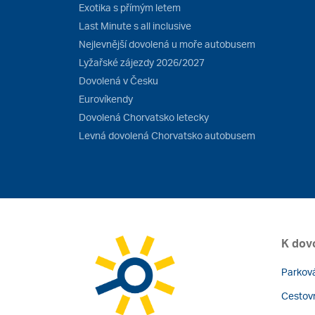
Exotika s přímým letem
Last Minute s all inclusive
Nejlevnější dovolená u moře autobusem
Lyžařské zájezdy 2026/2027
Dovolená v Česku
Eurovíkendy
Dovolená Chorvatsko letecky
Levná dovolená Chorvatsko autobusem
K dov
Parková
Cestovn