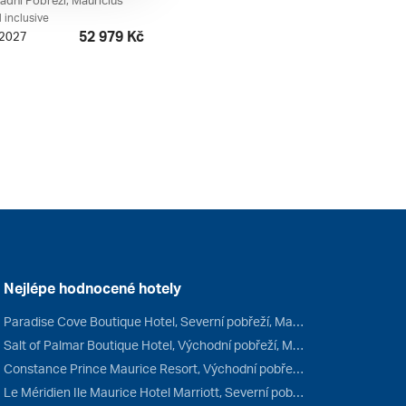
adní Pobřeží, Mauricius
l inclusive
52 979 Kč
. 2027
Nejlépe hodnocené hotely
Paradise Cove Boutique Hotel, Severní pobřeží, Mauricius
Salt of Palmar Boutique Hotel, Východní pobřeží, Mauricius
Constance Prince Maurice Resort, Východní pobřeží, Mauricius
Le Méridien Ile Maurice Hotel Marriott, Severní pobřeží, Mauricius