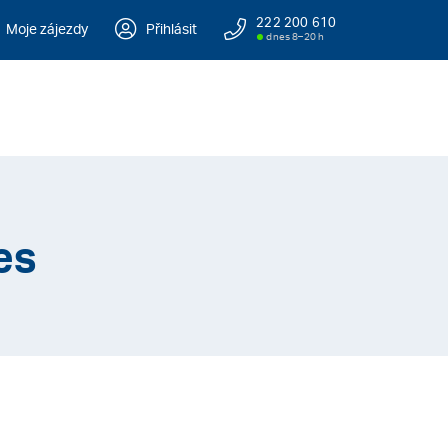
222 200 610
Moje zájezdy
Přihlásit
dnes 8–20 h
es