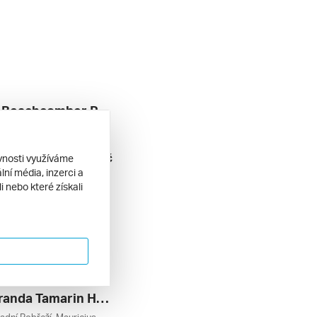
Mauricia Beachcomber Resort & Spa ****
Severní Pobřeží, Mauricius
l inclusive
58 680 Kč
ěvnosti využíváme
. 2027
ní média, inzerci a
 nebo které získali
Hotel Veranda Tamarin Hotel & Spa ***