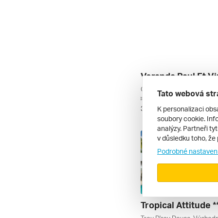
Tato webová str
letecky | all inclusive
K personalizaci obs
31. 1. – 8. 2. 2027
soubory cookie. Info
analýzy. Partneři ty
v důsledku toho, že 
Podrobné nastaven
Tropical Attitude *