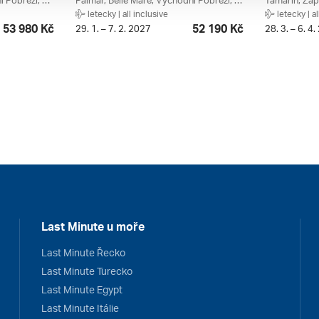
Trou D'eau Douce, Východní Pobřeží, Mauricius
Palmar, Belle Mare, Východní Pobřeží, Mauricius
Tamarin, Záp
letecky | all inclusive
letecky | al
53 980 Kč
52 190 Kč
29. 1. – 7. 2. 2027
28. 3. – 6. 4
Last Minute u moře
Last Minute Řecko
Last Minute Turecko
Last Minute Egypt
Last Minute Itálie