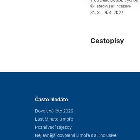
letecky | all inclusive
31. 3. – 9. 4. 2027
Cestopisy
Často hledáte
Dovolená léto 2026
Last Minute u moře
Poznávací zájezdy
Nejlevnější dovolená u moře s all inclusive