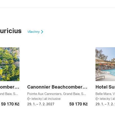
uricius
Všechny
Canonnier Beachcomber Golf Resort & Spa ****
Canonnier Beachcomber Golf Resort & Spa ****
Hotel Sun
Pointe Aux Cannoniers, Grand Baie, Severní Pobřeží, Mauricius
Pointe Aux Cannoniers, Grand Baie, Severní Pobřeží, Mauricius
Belle Mare, 
letecky | all inclusive
letecky | al
59 170 Kč
59 170 Kč
29. 1. – 7. 2. 2027
29. 1. – 7. 2