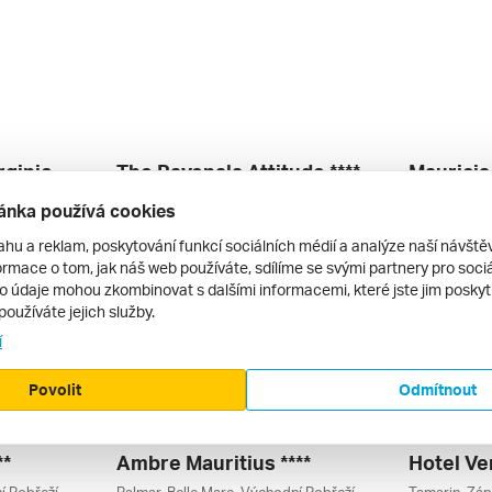
Veranda Paul Et Virginie Hotel & Spa - Adults Only ****
The Ravenala Attitude ****
Grand Gaube, Severní Pobřeží, Mauricius
Pointe Aux Piments, Balaclava, Severní Pobřeží, Mauricius
Grand Baie, 
ánka používá cookies
letecky | all inclusive
letecky | al
52 690 Kč
59 880 Kč
ahu a reklam, poskytování funkcí sociálních médií a analýze naší návšt
3. 2. – 12. 2. 2027
29. 1. – 7. 2
rmace o tom, jak náš web používáte, sdílíme se svými partnery pro sociál
to údaje mohou zkombinovat s dalšími informacemi, které jste jim poskytli
používáte jejich služby.
í
Povolit
Odmítnout
**
Ambre Mauritius ****