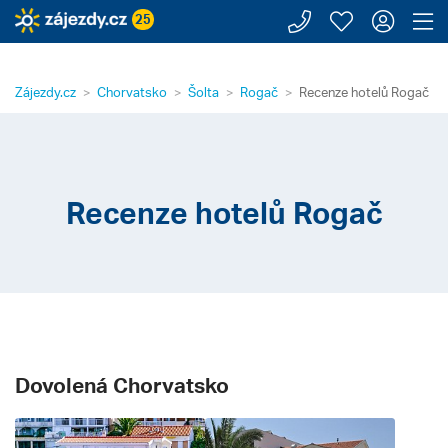
Zavolejte n
Moje záj
Přihl
Z
25
Zájezdy.cz
Chorvatsko
Šolta
Rogač
Recenze hotelů Rogač
Recenze hotelů Rogač
Dovolená Chorvatsko