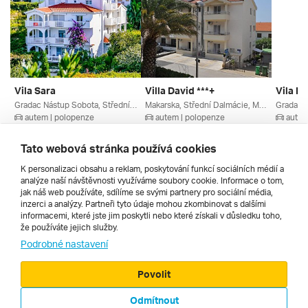
Vila Sara
Villa David ***+
Vila N
Gradac Nástup Sobota, Střední Dalmácie, Chorvatsko
Makarska, Střední Dalmácie, Makarská Riviéra, Chorvatsko
autem | polopenze
autem | polopenze
autem
5. 9. – 12. 9. 2026
22. 8. – 29. 8. 2026
22. 8. –
10 782 Kč
11 750 Kč
11 000
Tato webová stránka používá cookies
K personalizaci obsahu a reklam, poskytování funkcí sociálních médií a
analýze naší návštěvnosti využíváme soubory cookie. Informace o tom,
Všechny
jak náš web používáte, sdílíme se svými partnery pro sociální média,
inzerci a analýzy. Partneři tyto údaje mohou zkombinovat s dalšími
informacemi, které jste jim poskytli nebo které získali v důsledku toho,
že používáte jejich služby.
Cestopisy
Podrobné nastavení
Povolit
Odmítnout
© 2000 - 2026, Zájezdy.cz