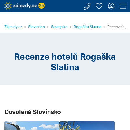
Zavolejte n
Moje záj
Přihl
Z
25
⋯
Zájezdy.cz
Slovinsko
Savinjsko
Rogaška Slatina
Recenze hote
Recenze hotelů Rogaška
Slatina
Dovolená Slovinsko