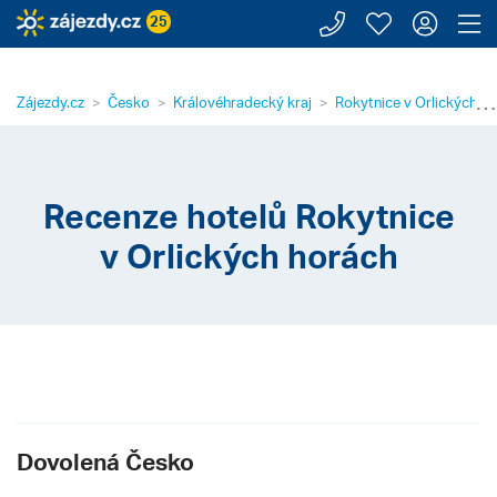
Zavolejte n
Moje záj
Přihl
Z
25
⋯
Zájezdy.cz
Česko
Královéhradecký kraj
Rokytnice v Orlických h
Recenze hotelů Rokytnice
v Orlických horách
Dovolená Česko