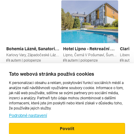
Bohemia Lázně, Sanatorium Kriváň - Karlovy Vary - Hotelové Ubytování Se Snídaní
Hotel Lipno - Rekreační Pobyt ***
Karlovy Vary, Západočeské Lázně, Krušné Hory, Karlovarský Kraj, Česko
Lipno, Černá V Pošumaví, Šumava, Povltaví, Jihočeský Kraj, České Přehrady, Česko
autem | polopenze
autem | polopenze
autem
13. 8. – 16. 8. 2026
13. 8. – 16. 8. 2026
13. 8. –
4 560 Kč
5 290 Kč
5 910 
Tato webová stránka používá cookies
K personalizaci obsahu a reklam, poskytování funkcí sociálních médií a
analýze naší návštěvnosti využíváme soubory cookie. Informace o tom,
Všechny
jak náš web používáte, sdílíme se svými partnery pro sociální média,
inzerci a analýzy. Partneři tyto údaje mohou zkombinovat s dalšími
informacemi, které jste jim poskytli nebo které získali v důsledku toho,
že používáte jejich služby.
Cestopisy
Podrobné nastavení
Povolit