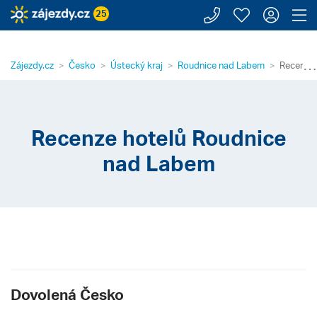
Zavolejte n
Moje záj
Přihl
Z
25
⋯
Zájezdy.cz
Česko
Ústecký kraj
Roudnice nad Labem
Recenze 
Recenze hotelů Roudnice
nad Labem
Dovolená Česko