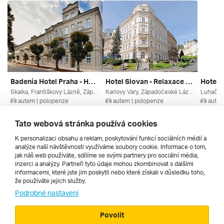
Badenia Hotel Praha - Hotelové Ubytování Se Snídaní ***
Hotel Slovan - Relaxace A Regenerace Pro Tělo A Duši ***
Hotel 
Skalka, Františkovy Lázně, Západočeské Lázně, Krušné Hory, Karlovarský Kraj, České Přehrady, Česko
Karlovy Vary, Západočeské Lázně, Krušné Hory, Karlovarský Kraj, Česko
autem | polopenze
autem | polopenze
autem
7. 7. – 10. 7. 2027
7. 7. – 10. 7. 2027
13. 8. –
5 340 Kč
5 850 Kč
5 010 
Tato webová stránka používá cookies
K personalizaci obsahu a reklam, poskytování funkcí sociálních médií a
analýze naší návštěvnosti využíváme soubory cookie. Informace o tom,
Všechny
jak náš web používáte, sdílíme se svými partnery pro sociální média,
inzerci a analýzy. Partneři tyto údaje mohou zkombinovat s dalšími
informacemi, které jste jim poskytli nebo které získali v důsledku toho,
že používáte jejich služby.
Cestopisy
Podrobné nastavení
Povolit