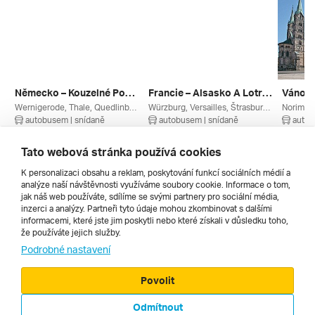
Německo – Kouzelné Pohoří Harz, Brocken
Francie – Alsasko A Lotrinsko
Wernigerode, Thale, Quedlinburg, Goslar, Sasko-anhaltsko, Harz, Dolní Sasko, Německo
Würzburg, Versailles, Štrasburk, Riquewihr, Nancy, Eguisheim, Colmar, Paříž A Okolí, Lotrinsko, Grand Est, Bavorsko, Alsasko, Německo, Francie
autobusem | snídaně
autobusem | snídaně
autob
24. 6. – 27. 6. 2027
2. 9. – 6. 9. 2026
12. 12.
7 903 Kč
8 690 Kč
2 990 
Tato webová stránka používá cookies
K personalizaci obsahu a reklam, poskytování funkcí sociálních médií a
analýze naší návštěvnosti využíváme soubory cookie. Informace o tom,
Všechny
jak náš web používáte, sdílíme se svými partnery pro sociální média,
inzerci a analýzy. Partneři tyto údaje mohou zkombinovat s dalšími
informacemi, které jste jim poskytli nebo které získali v důsledku toho,
že používáte jejich služby.
Cestopisy
Podrobné nastavení
Povolit
Odmítnout
© 2000 - 2026, Zájezdy.cz