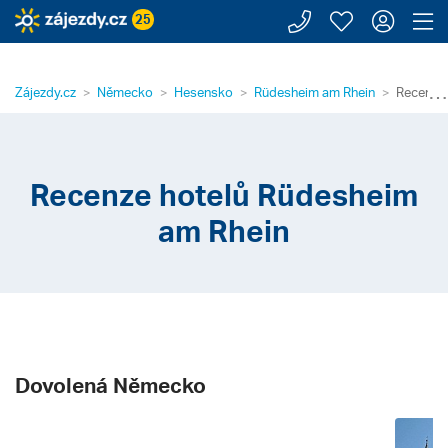
Zavolejte n
Moje záj
Přihl
Z
25
⋯
Zájezdy.cz
Německo
Hesensko
Rüdesheim am Rhein
Recenze 
Recenze hotelů Rüdesheim
am Rhein
Dovolená Německo