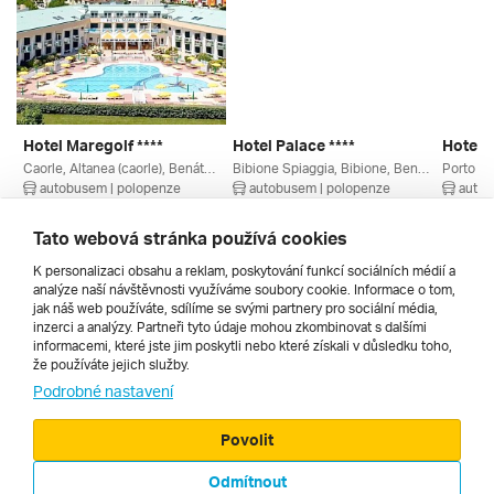
Hotel Maregolf ****
Hotel Palace ****
Hotel O
Caorle, Altanea (caorle), Benátsko, Itálie
Bibione Spiaggia, Bibione, Benátsko, Itálie
autobusem | polopenze
autobusem | polopenze
autob
4. 9. – 13. 9. 2026
11. 9. – 20. 9. 2026
4. 9. – 
21 660 Kč
16 234 Kč
22 380
Tato webová stránka používá cookies
K personalizaci obsahu a reklam, poskytování funkcí sociálních médií a
analýze naší návštěvnosti využíváme soubory cookie. Informace o tom,
Všechny
jak náš web používáte, sdílíme se svými partnery pro sociální média,
inzerci a analýzy. Partneři tyto údaje mohou zkombinovat s dalšími
informacemi, které jste jim poskytli nebo které získali v důsledku toho,
že používáte jejich služby.
Cestopisy
Podrobné nastavení
Povolit
Odmítnout
© 2000 - 2026, Zájezdy.cz