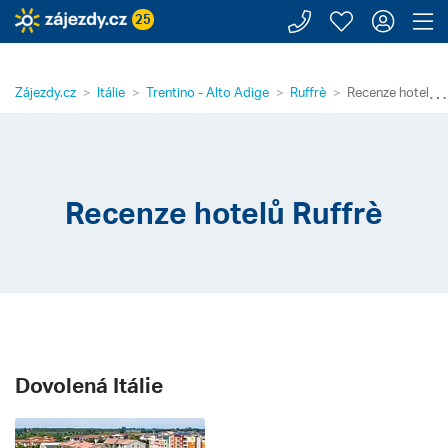
Zavolejte n
Moje záj
Přihl
Z
25
⋯
Zájezdy.cz
Itálie
Trentino - Alto Adige
Ruffrè
Recenze hotelů R
Recenze hotelů Ruffrè
Dovolená Itálie