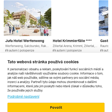
Jufa Hotel Werfenweng
Hotel Krimmlerfälle ****
Gastho
Werfenweng, Salcbursko, Rakousko
Zillertal Arena, Krimml, Zillertal, Salcbursko, Oberpinzgau, Rakousko
autem | polopenze
autem | polopenze
autem
5. 3. – 8. 3. 2027
6. 3. – 9. 3. 2027
20. 2. –
8 820 Kč
8 380 Kč
8 790 
Tato webová stránka používá cookies
K personalizaci obsahu a reklam, poskytování funkcí sociálních médií a
analýze naší návštěvnosti využíváme soubory cookie. Informace o tom,
Všechny
jak náš web používáte, sdílíme se svými partnery pro sociální média,
inzerci a analýzy. Partneři tyto údaje mohou zkombinovat s dalšími
informacemi, které jste jim poskytli nebo které získali v důsledku toho,
že používáte jejich služby.
Cestopisy
Podrobné nastavení
Povolit