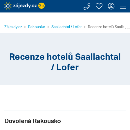
Zavolejte n
Moje záj
Přihl
Z
25
⋯
Zájezdy.cz
Rakousko
Saallachtal / Lofer
Recenze hotelů Saallachta
Recenze hotelů Saallachtal
/ Lofer
Dovolená Rakousko