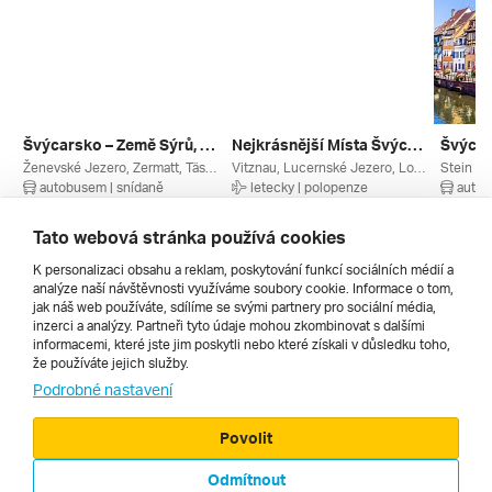
Švýcarsko – Země Sýrů, Čokolády A Horských Velikánů
Nejkrásnější Místa Švýcarska Panoramatickými Drahami ***
Ženevské Jezero, Zermatt, Täsch, Sion, Montreux, Martigny, Lucernské Jezero, Klein Matterhorn (ledovec), Wallis, Vaud, Švýcarské Ledovce, Švýcarská Jezera, Ovronnaz, Luzern, Les 4 Vallées, Švýcarsko
Vitznau, Lucernské Jezero, Locarno, Lago Maggiore, Brunnen, Vierwaldstättersee, Uri, Ticino, Švýcarská Jezera, Schwyz, Luzern, Andermatt, Švýcarsko
autobusem | snídaně
letecky | polopenze
autob
24. 9. – 28. 9. 2026
10. 6. – 13. 6. 2027
24. 8. –
7 490 Kč
31 359 Kč
13 990
Tato webová stránka používá cookies
K personalizaci obsahu a reklam, poskytování funkcí sociálních médií a
analýze naší návštěvnosti využíváme soubory cookie. Informace o tom,
Všechny
jak náš web používáte, sdílíme se svými partnery pro sociální média,
inzerci a analýzy. Partneři tyto údaje mohou zkombinovat s dalšími
informacemi, které jste jim poskytli nebo které získali v důsledku toho,
že používáte jejich služby.
Cestopisy
Podrobné nastavení
Povolit
Odmítnout
© 2000 - 2026, Zájezdy.cz