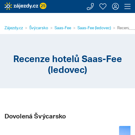
Zavolejte n
Moje záj
Přihl
Z
25
⋯
Zájezdy.cz
Švýcarsko
Saas-Fee
Saas-Fee (ledovec)
Recenze h
Recenze hotelů Saas-Fee
(ledovec)
Dovolená Švýcarsko