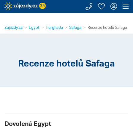
Zavolejte n
Moje záj
Přihl
Z
25
Zájezdy.cz
Egypt
Hurghada
Safaga
Recenze hotelů Safaga
Recenze hotelů Safaga
Dovolená Egypt