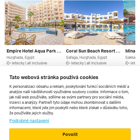
Empire Hotel Aqua Park ***
Coral Sun Beach Resort ****
Hurghada, Egypt
Safaga, Hurghada, Egypt
Sakkala,
letecky | all inclusive
letecky | all inclusive
leteck
6. 9. – 13. 9. 2026
5. 9. – 12. 9. 2026
25. 2. –
15 679 Kč
15 690 Kč
14 918
Tato webová stránka používá cookies
K personalizaci obsahu a reklam, poskytování funkcí sociálních médií a
analýze naší návštěvnosti využíváme soubory cookie. Informace o tom,
Všechny
jak náš web používáte, sdílíme se svými partnery pro sociální média,
inzerci a analýzy. Partneři tyto údaje mohou zkombinovat s dalšími
informacemi, které jste jim poskytli nebo které získali v důsledku toho,
že používáte jejich služby.
Cestopisy
Podrobné nastavení
Povolit