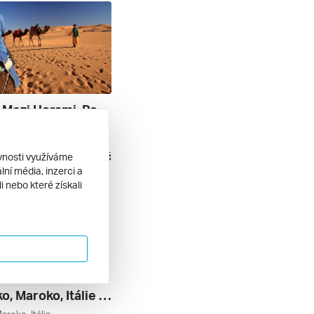
Maroko - Mezi Horami, Pouští A Oceánem
ss Massa, Maroko
polopenze
63 500 Kč
ěvnosti využíváme
. 2027
ní média, inzerci a
 nebo které získali
Španělsko, Maroko, Itálie Z Barcelony Na Lodi Msc Magnifica ****