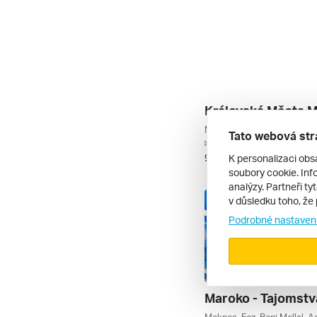
Královská Města M
Tato webová str
letecky | polopenze
K personalizaci obs
9. 9. – 16. 9. 2026
soubory cookie. Info
analýzy. Partneři ty
v důsledku toho, že 
Podrobné nastaven