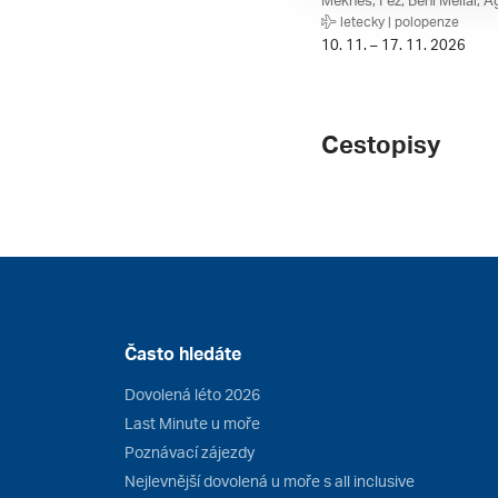
letecky | polopenze
10. 11. – 17. 11. 2026
Cestopisy
Často hledáte
Dovolená léto 2026
Last Minute u moře
Poznávací zájezdy
Nejlevnější dovolená u moře s all inclusive