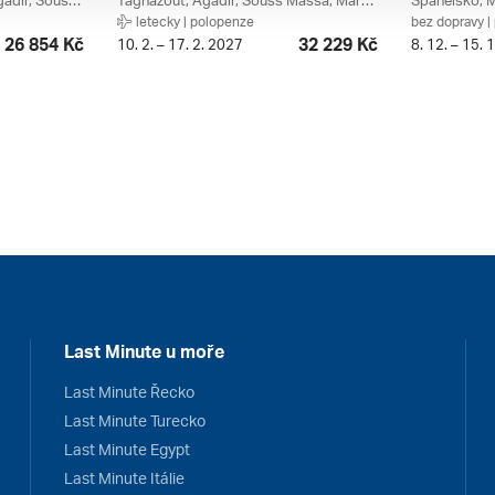
Meknes, Fez, Beni Mellal, Agadir, Souss Massa, Rabat, Casablanca, Maroko
Taghazout, Agadir, Souss Massa, Maroko
Španělsko, M
letecky | polopenze
bez dopravy |
26 854 Kč
32 229 Kč
10. 2. – 17. 2. 2027
8. 12. – 15. 
Last Minute u moře
Last Minute Řecko
Last Minute Turecko
Last Minute Egypt
Last Minute Itálie