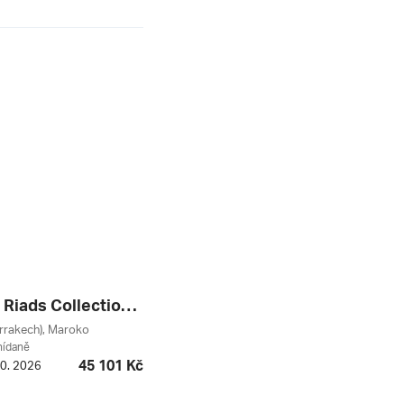
Angsana Riads Collection ****
rrakech), Maroko
nídaně
45 101 Kč
10. 2026