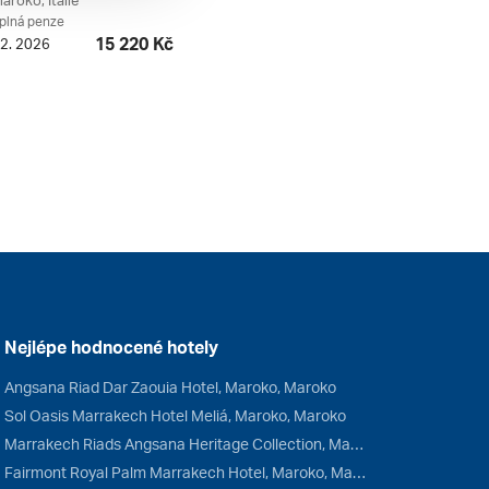
aroko, Itálie
 plná penze
15 220 Kč
12. 2026
Nejlépe hodnocené hotely
Angsana Riad Dar Zaouia Hotel, Maroko, Maroko
Sol Oasis Marrakech Hotel Meliá, Maroko, Maroko
Marrakech Riads Angsana Heritage Collection, Maroko, Maroko
Fairmont Royal Palm Marrakech Hotel, Maroko, Maroko