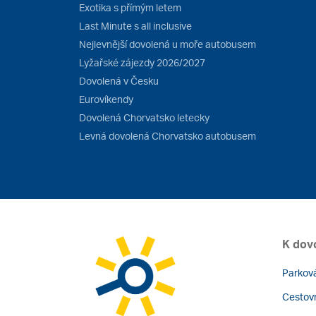
Exotika s přímým letem
Last Minute s all inclusive
Nejlevnější dovolená u moře autobusem
Lyžařské zájezdy 2026/2027
Dovolená v Česku
Eurovíkendy
Dovolená Chorvatsko letecky
Levná dovolená Chorvatsko autobusem
K dov
Parková
Cestovn