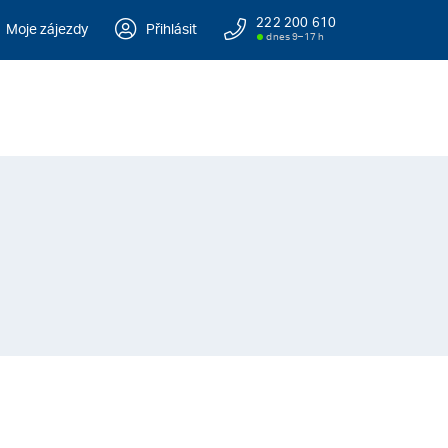
222 200 610
Moje zájezdy
Přihlásit
dnes 9–17 h