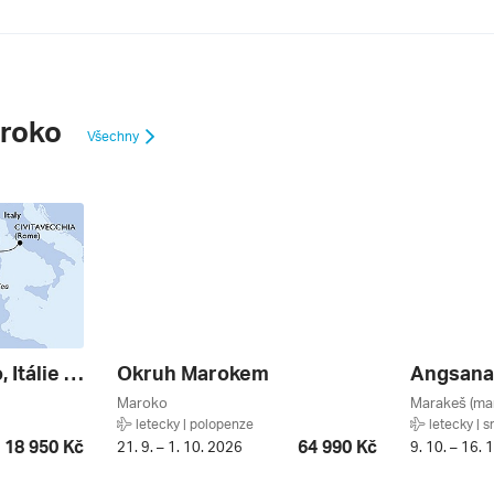
roko
Všechny
Španělsko, Maroko, Itálie Z Barcelony Na Lodi Msc Magnifica, Plavba S Bonusem ****
Okruh Marokem
Maroko
Marakeš (ma
letecky | polopenze
letecky | s
18 950 Kč
64 990 Kč
21. 9. – 1. 10. 2026
9. 10. – 16. 