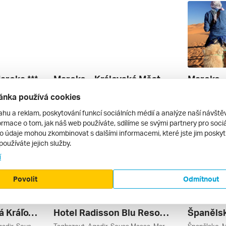
aroka ***
Maroko – Královská Města A Sahara
Meknes, Fez, Rabat, Casablanca, Maroko
Meknes, Ifrane, Rabat, Casablanca, Maroko
Agadir, Sou
ánka používá cookies
letecky | kombinovaná
letecky | 
24 490 Kč
41 900 Kč
ahu a reklam, poskytování funkcí sociálních médií a analýze naší návšt
1. 9. – 8. 9. 2026
30. 4. – 7. 5
rmace o tom, jak náš web používáte, sdílíme se svými partnery pro sociál
to údaje mohou zkombinovat s dalšími informacemi, které jste jim poskytli
používáte jejich služby.
í
Povolit
Odmítnout
Maroko - Tajomstvá Kráľovských Miest
Hotel Radisson Blu Resort Taghazout Bay Surf Village ****