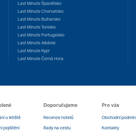
Last Minute Španělsko
Last Minute Chorvatsko
Last Minute Bulharsko
Last Minute Tunisko
Last Minute Portugalsko
Last Minute Albánie
Last Minute Kypr
Last Minute Černá Hora
olené
Doporučujeme
Pro vás
ní u letiště
Recenze hotelů
Obchodní podmín
í pojištění
Rady na cestu
Kontakty