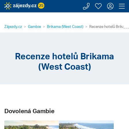
Zavolejte n
Moje záj
Přihl
Z
25
⋯
Zájezdy.cz
Gambie
Brikama (West Coast)
Recenze hotelů Brikama
Recenze hotelů Brikama
(West Coast)
Dovolená Gambie