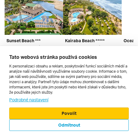
Sunset Beach ***
Kairaba Beach *****
Ocean 
Kotu, Banjul A Okolí, Gambie
Kololi, Banjul A Okolí, Gambie
letecky | all inclusive
letecky | polopenze
letec
Tato webová stránka používá cookies
30. 11. – 9. 12. 2026
2. 11. – 9. 11. 2026
12. 1. –
45 690 Kč
44 390 Kč
58 590
K personalizaci obsahu a reklam, poskytování funkcí sociálních médií a
analýze naší návštěvnosti využíváme soubory cookie. Informace o tom,
jak náš web používáte, sdílíme se svými partnery pro sociální média,
inzerci a analýzy. Partneři tyto údaje mohou zkombinovat s dalšími
informacemi, které jste jim poskytli nebo které získali v důsledku toho,
že používáte jejich služby.
Cestopisy
Podrobné nastavení
Povolit
Odmítnout
© 2000 - 2026, Zájezdy.cz