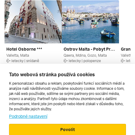
Hotel Osborne ***
Ostrov Malta - Pobyt Pro Klienty 55+ ****
Valletta, Malta
Qawra, Mdina, Gozo, Malta
Valletta,
letecky | snídaně
letecky | polopenze
letec
31. 10. – 7. 11. 2026
15. 4. – 22. 4. 2027
15. 10.
26 159 Kč
27 990 Kč
45 320
Tato webová stránka používá cookies
K personalizaci obsahu a reklam, poskytování funkcí sociálních médií a
analýze naší návštěvnosti využíváme soubory cookie. Informace o tom,
Všechny
jak náš web používáte, sdílíme se svými partnery pro sociální média,
inzerci a analýzy. Partneři tyto údaje mohou zkombinovat s dalšími
informacemi, které jste jim poskytli nebo které získali v důsledku toho,
že používáte jejich služby.
Cestopisy
Podrobné nastavení
Povolit