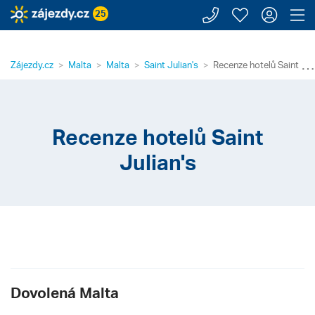
Zavolejte n
Moje záj
Přihl
Z
25
⋯
Zájezdy.cz
Malta
Malta
Saint Julian's
Recenze hotelů Saint Jul
Recenze hotelů Saint
Julian's
Dovolená Malta