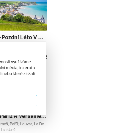
Francie – Pozdní Léto V Normandii
Rouen, Honfleur, Giverny, Étretat, Bayeux, Arromanches-les-bains, Normandie, Francie
| snídaně
14 590 Kč
9. 2026
ěvnosti využíváme
ní média, inzerci a
 nebo které získali
Magická Paříž A Versailles A Disneyland K Tomu
Versailles, Remeš, Paříž, Louvre, La Defense, Paříž A Okolí, Champagne-ardenne, Grand Est, Francie
| snídaně