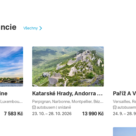
ancie
Všechny
ine
Katarské Hrady, Andorra A Francouzské Pyreneje
Paříž A V
Versailles, Paříž, Panthéon, Luxembourg, Louvre, Paříž A Okolí, Francie
Perpignan, Narbonne, Montpellier, Béziers, Andorra La Vella, Pyreneje, Occitanie, Lví Zátoka, Languedoc-roussillon, Francouzská Riviéra, Francie, Andorra
autobusem | snídaně
autobusem 
7 583 Kč
13 990 Kč
23. 10. – 28. 10. 2026
24. 9. – 28. 