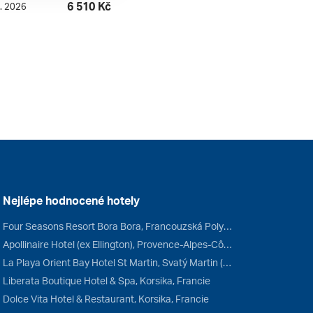
6 510 Kč
9. 2026
Nejlépe hodnocené hotely
Four Seasons Resort Bora Bora, Francouzská Polynésie, Francie
Apollinaire Hotel (ex Ellington), Provence-Alpes-Côte d'Azur, Francie
La Playa Orient Bay Hotel St Martin, Svatý Martin (FR), Francie
Liberata Boutique Hotel & Spa, Korsika, Francie
Dolce Vita Hotel & Restaurant, Korsika, Francie