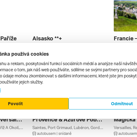
 Paříže
Alsasko **+
Versailles, Paříž, Louvre, Paříž A Okolí, Francie
Štrasburk, Riquewihr, Ribeauvillé, Colmar, Grand Est, Alsasko, Francie
autobusem | snídaně
autobusem 
ánka používá cookies
7 965 Kč
6 590 Kč
26. 9. – 28. 9. 2026
15. 9. – 21. 
ahu a reklam, poskytování funkcí sociálních médií a analýze naší návšt
rmace o tom, jak náš web používáte, sdílíme se svými partnery pro sociál
to údaje mohou zkombinovat s dalšími informacemi, které jste jim poskytli
používáte jejich služby.
í
Povolit
Odmítnout
Šarmantní Paříž A Versailles
Provence & Azurové Pobřeží – Saint-tropez A Koupání U Středozemního Moře ***
Versailles, Paříž, Louvre, Paříž A Okolí, Francie
Saintes, Port Grimaud, Lubéron, Gordes, Avignon, Arles, Provence-alpes-côte D'azur, Provence, Poitou-charentes, Nová Akvitánie, Francouzská Riviéra, Azurové Pobřeží, Francie
autobusem | snídaně
autobusem 