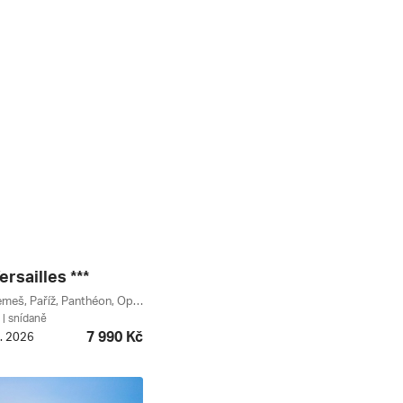
ersailles ***
Versailles, Remeš, Paříž, Panthéon, Opéra, Louvre, Paříž A Okolí, Champagne-ardenne, Grand Est, Francie
| snídaně
7 990 Kč
9. 2026