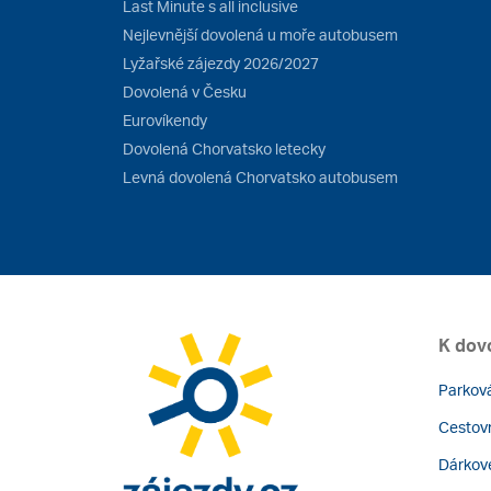
Last Minute s all inclusive
Nejlevnější dovolená u moře autobusem
Lyžařské zájezdy 2026/2027
Dovolená v Česku
Eurovíkendy
Dovolená Chorvatsko letecky
Levná dovolená Chorvatsko autobusem
K dov
Parková
Cestovn
Dárkov