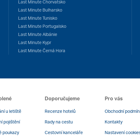
Last Minute Chorvatsko
Last Minute Bulharsko
Last Minute Tunisko
Last Minute Portugalsko
Last Minute Albánie
Last Minute Kypr
Last Minute Černá Hora
olené
Doporučujeme
Pro vás
ní u letiště
Recenze hotelů
Obchodní podmín
í pojištění
Rady na cestu
Kontakty
é poukazy
Cestovní kanceláře
Nastavení cookie