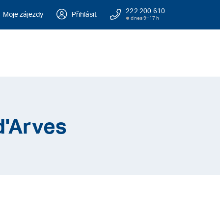
222 200 610
Moje zájezdy
Přihlásit
dnes 9–17 h
d'Arves