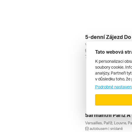
5-denní Zájezd Do
autobusem | snídaně
Tato webová str
7. 7. – 11. 7. 2027
K personalizaci obs
soubory cookie. Info
analýzy. Partneři ty
v důsledku toho, že 
Podrobné nastaven
autobusem | snídaně