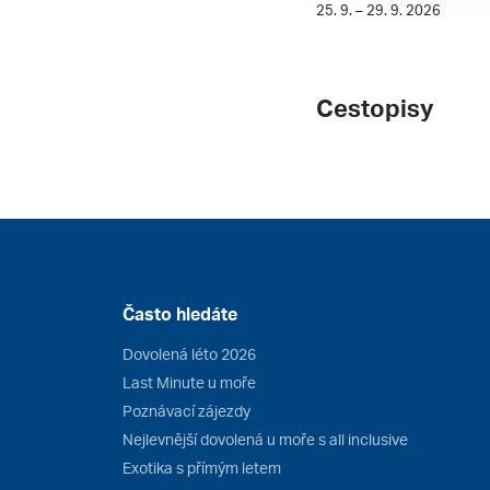
25. 9. – 29. 9. 2026
Cestopisy
Často hledáte
Dovolená léto 2026
Last Minute u moře
Poznávací zájezdy
Nejlevnější dovolená u moře s all inclusive
Exotika s přímým letem