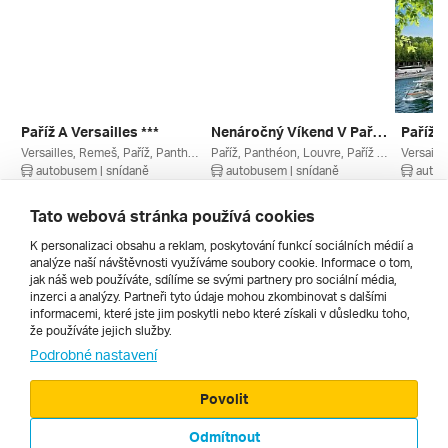
Paříž A Versailles ***
Nenáročný Víkend V Paříži **
Paříž 
Versailles, Remeš, Paříž, Panthéon, Opéra, Louvre, Paříž A Okolí, Champagne-ardenne, Grand Est, Francie
Paříž, Panthéon, Louvre, Paříž A Okolí, Francie
autobusem | snídaně
autobusem | snídaně
autob
24. 9. – 28. 9. 2026
3. 7. – 6. 7. 2027
26. 9. –
7 990 Kč
6 999 Kč
9 290 
Tato webová stránka používá cookies
K personalizaci obsahu a reklam, poskytování funkcí sociálních médií a
analýze naší návštěvnosti využíváme soubory cookie. Informace o tom,
Všechny
jak náš web používáte, sdílíme se svými partnery pro sociální média,
inzerci a analýzy. Partneři tyto údaje mohou zkombinovat s dalšími
informacemi, které jste jim poskytli nebo které získali v důsledku toho,
že používáte jejich služby.
Cestopisy
Podrobné nastavení
Povolit
Odmítnout
© 2000 - 2026, Zájezdy.cz