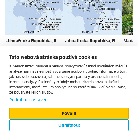
Jihoafrická Republika, Reunion, Mauricius, Madagaskar, Seychely, Jordánsko, Egypt, Řecko, Chorvatsko, Itálie Z Durbanu Na Lodi Msc Armonia ***
Jihoafrická Republika, Reunion, Madagaskar... Z Durbanu Na Lodi Msc Armonia ***
Seychely, Řecko, Mauricius, Madagaskar, Jordánsko, Jihoafrická Republika, Itálie, Chorvatsko, Francie, Egypt
Seychely, Řecko, Mauricius, Madagaskar, Jordánsko, Jihoafrická Republika, Itálie, Chorvatsko, Francie, Egypt, Černá Hora
bez dopravy | plná penze
bez dopravy | plná penze
letec
Tato webová stránka používá cookies
1. 4. – 27. 4. 2027
1. 4. – 2. 5. 2027
16. 4. –
45 470 Kč
72 820 Kč
95 899
K personalizaci obsahu a reklam, poskytování funkcí sociálních médií a
analýze naší návštěvnosti využíváme soubory cookie. Informace o tom,
jak náš web používáte, sdílíme se svými partnery pro sociální média,
inzerci a analýzy. Partneři tyto údaje mohou zkombinovat s dalšími
informacemi, které jste jim poskytli nebo které získali v důsledku toho,
že používáte jejich služby.
Cestopisy
Podrobné nastavení
Povolit
Odmítnout
© 2000 - 2026, Zájezdy.cz