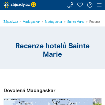
Zavolejte n
Moje záj
Přihl
Z
25
⋯
Zájezdy.cz
Madagaskar
Madagaskar
Sainte Marie
Recenze ho
Recenze hotelů Sainte
Marie
Dovolená Madagaskar