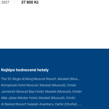
37 800 Kč
4. 2027
Nejlépe hodnocené hotely
The St. Regis Al Mouj Muscat Resort, Maskat (Muscat), Omán
Kempinski Hotel Muscat, Maskat (Muscat), Omán
Jumeirah Muscat Bay Hotel, Maskat (Muscat), Omán
Alila Jabal Akhdar Hotel, Maskat (Muscat), Omán
Al Baleed Resort Salalah Anantara, Dafár (Dhofar), Omán