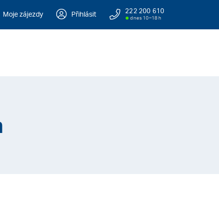
222 200 610
Moje zájezdy
Přihlásit
dnes 10–18 h
h