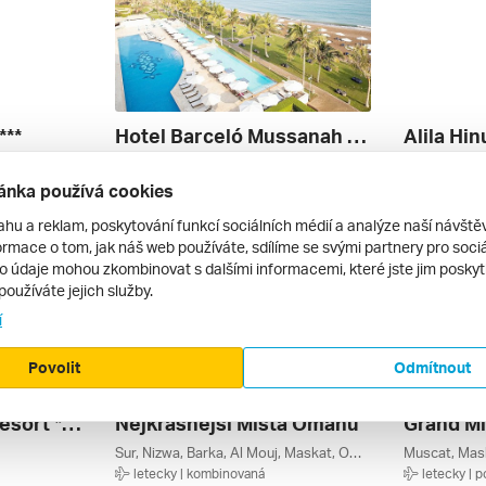
***
Hotel Barceló Mussanah Resort ****
Alila Hin
mán
Mussanah (al Masnaah), Maskat, Omán
Mirbat, Dafá
letecky | all inclusive
letecky | 
ánka používá cookies
62 740 Kč
36 990 Kč
26. 12. – 2. 1. 2027
7. 2. – 14. 2
ahu a reklam, poskytování funkcí sociálních médií a analýze naší návšt
rmace o tom, jak náš web používáte, sdílíme se svými partnery pro sociál
to údaje mohou zkombinovat s dalšími informacemi, které jste jim poskytli
používáte jejich služby.
í
Povolit
Odmítnout
Al Sawadi Beach Resort ****
Nejkrásnější Místa Ománu
Sur, Nizwa, Barka, Al Mouj, Maskat, Omán
Muscat, Mas
letecky | kombinovaná
letecky | 