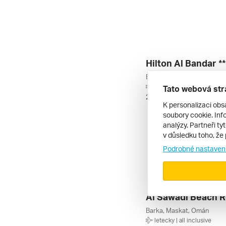
Hilton Al Bandar **
Bandar Jissah, Maskat, O
letecky | all inclusive
Tato webová str
25. 11. – 2. 12. 2026
K personalizaci obs
soubory cookie. Info
analýzy. Partneři ty
v důsledku toho, že 
Podrobné nastaven
Barka, Maskat, Omán
letecky | all inclusive