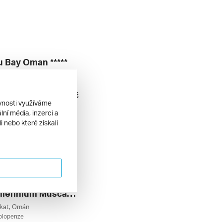
u Bay Oman *****
r, Omán
polopenze
55 380 Kč
. 2027
ěvnosti využíváme
ní média, inzerci a
 nebo které získali
Grand Millennium Muscat *****
kat, Omán
polopenze