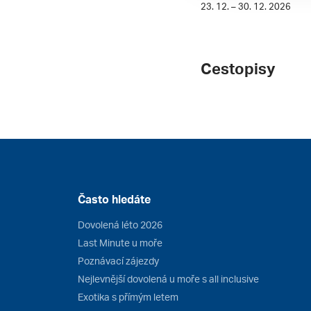
23. 12. – 30. 12. 2026
Cestopisy
Často hledáte
Dovolená léto 2026
Last Minute u moře
Poznávací zájezdy
Nejlevnější dovolená u moře s all inclusive
Exotika s přímým letem