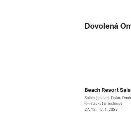
Dovolená O
Beach Resort Salal
Salála (salalah), Dafár, Omá
letecky | all inclusive
27. 12. – 3. 1. 2027