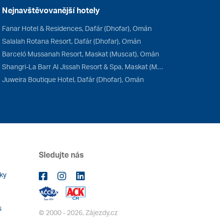
Nejnavštěvovanější hotely
Fanar Hotel & Residences, Dafár (Dhofar), Omán
Salalah Rotana Resort, Dafár (Dhofar), Omán
Barceló Mussanah Resort, Maskat (Muscat), Omán
Shangri-La Barr Al Jissah Resort & Spa, Maskat (Muscat), Omán
Juweira Boutique Hotel, Dafár (Dhofar), Omán
Sledujte nás
ky
s
© 2000 - 2026, Zájezdy.cz