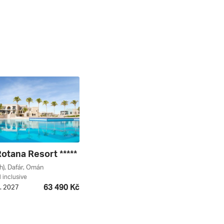
Rotana Resort *****
ah), Dafár, Omán
l inclusive
63 490 Kč
1. 2027