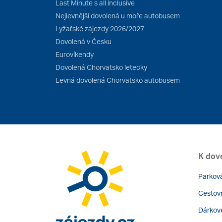
Last Minute s all inclusive
Nejlevnější dovolená u moře autobusem
Lyžařské zájezdy 2026/2027
Dovolená v Česku
Eurovíkendy
Dovolená Chorvatsko letecky
Levná dovolená Chorvatsko autobusem
K dov
Parková
Cestovn
Dárkov