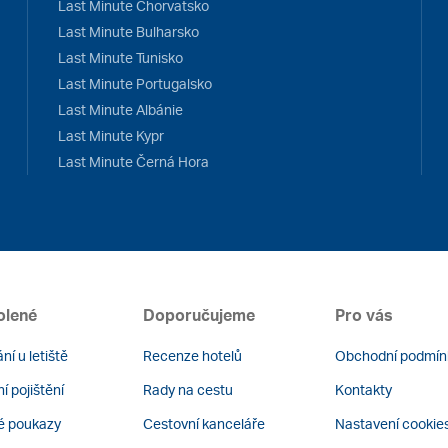
Last Minute Chorvatsko
Last Minute Bulharsko
Last Minute Tunisko
Last Minute Portugalsko
Last Minute Albánie
Last Minute Kypr
Last Minute Černá Hora
olené
Doporučujeme
Pro vás
ní u letiště
Recenze hotelů
Obchodní podmín
í pojištění
Rady na cestu
Kontakty
é poukazy
Cestovní kanceláře
Nastavení cookie