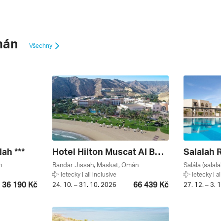
mán
Všechny
ah ***
Hotel Hilton Muscat Al Bandar
Salalah 
n
Bandar Jissah, Maskat, Omán
Salála (salal
letecky | all inclusive
letecky | al
36 190 Kč
66 439 Kč
24. 10. – 31. 10. 2026
27. 12. – 3. 