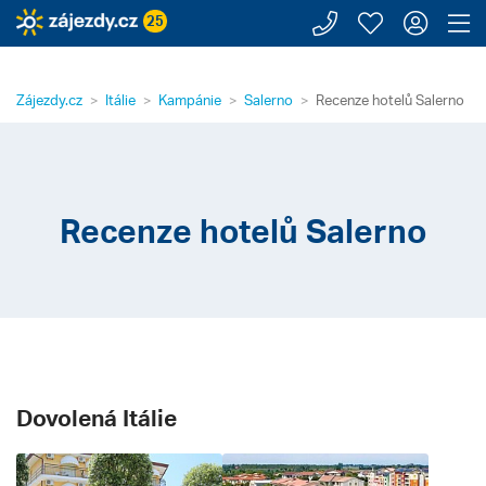
Zavolejte n
Moje záj
Přihl
Z
25
Zájezdy.cz
Itálie
Kampánie
Salerno
Recenze hotelů Salerno
Recenze hotelů Salerno
Dovolená Itálie