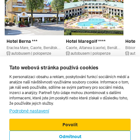
Hotel Berna ***
Hotel Maregolf ****
Hotel D
Eraclea Mare, Caorle, Benátsko, Itálie
Caorle, Altanea (caorle), Benátsko, Itálie
Bibione,
autobusem | polopenze
autobusem | polopenze
autob
4. 9. – 13. 9. 2026
4. 9. – 13. 9. 2026
11. 9. –
20 570 Kč
21 660 Kč
16 345
Tato webová stránka používá cookies
K personalizaci obsahu a reklam, poskytování funkcí sociálních médií a
analýze naší návštěvnosti využíváme soubory cookie. Informace o tom,
Všechny
jak náš web používáte, sdílíme se svými partnery pro sociální média,
inzerci a analýzy. Partneři tyto údaje mohou zkombinovat s dalšími
informacemi, které jste jim poskytli nebo které získali v důsledku toho,
že používáte jejich služby.
Cestopisy
Podrobné nastavení
Povolit
Odmítnout
© 2000 - 2026, Zájezdy.cz