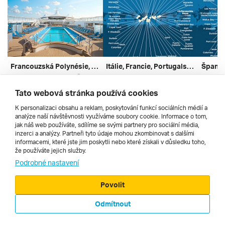
Francouzská Polynésie, Zámořské Společenství Francie, Cookovy Ostrovy, Americká Samoa, Samoa, Fidži Z Papeete Na Lodi Norwegian Spirit ***
Itálie, Francie, Portugalsko... Z Civitavecchia Na Lodi Costa Deliziosa ***
Usa, Samoa, Francie, Fidži, Cookovy Ostrovy
Vietnam, Usa, Tonga, Tchaj-wan, Thajsko, Španělsko, Srí Lanka, Singapur, Samoa, Portugalsko, Papua-nová Guinea, Panama, Nový Zéland, Namibie, Mexiko, Mauricius, Maledivy, Malajsie, Kostarika, Kapverdy, Jižní Korea, Jihoafrická Republika, Japonsko, Itálie, Guatemala, Francie, Fidži, Čína, Bahamy, Austrálie
bez dopravy | plná penze
bez dopravy | plná penze
bez dopr
Tato webová stránka používá cookies
29. 9. – 11. 10. 2026
24. 11. – 12. 4. 2028
27. 11. 
107 450 Kč
435 580 Kč
641 28
K personalizaci obsahu a reklam, poskytování funkcí sociálních médií a
analýze naší návštěvnosti využíváme soubory cookie. Informace o tom,
jak náš web používáte, sdílíme se svými partnery pro sociální média,
inzerci a analýzy. Partneři tyto údaje mohou zkombinovat s dalšími
informacemi, které jste jim poskytli nebo které získali v důsledku toho,
že používáte jejich služby.
Cestopisy
Podrobné nastavení
Povolit
Odmítnout
© 2000 - 2026, Zájezdy.cz