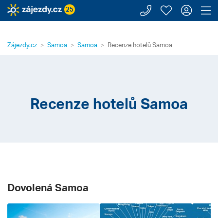
Zavolejte n
Moje záj
Přihl
Z
25
Zájezdy.cz
Samoa
Samoa
Recenze hotelů Samoa
Recenze hotelů Samoa
Dovolená Samoa