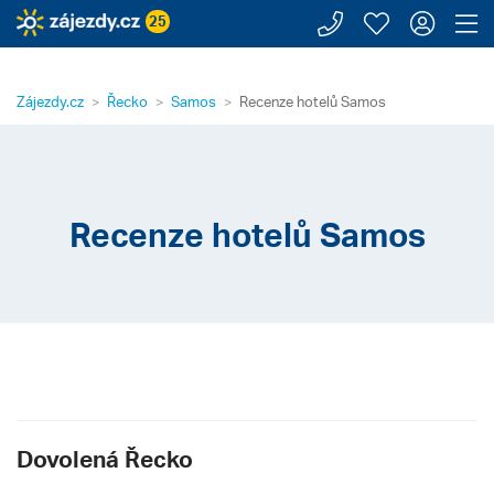
Zavolejte n
Moje záj
Přihl
Z
25
Zájezdy.cz
Řecko
Samos
Recenze hotelů Samos
Recenze hotelů Samos
Dovolená Řecko