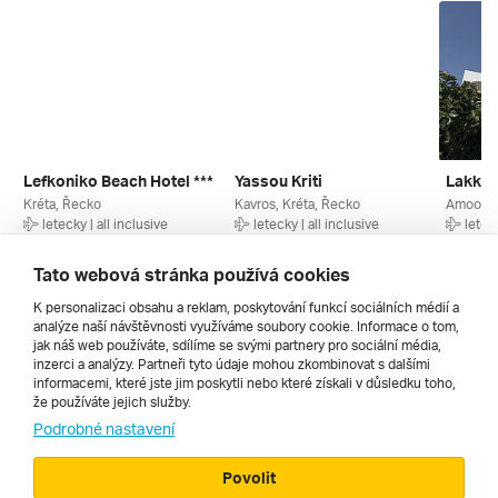
Lefkoniko Beach Hotel ***
Yassou Kriti
Lakki 
Kréta, Řecko
Kavros, Kréta, Řecko
Amoopi,
letecky | all inclusive
letecky | all inclusive
leteck
30. 9. – 7. 10. 2026
19. 8. – 26. 8. 2026
14. 8. –
17 269 Kč
21 829 Kč
12 990
Tato webová stránka používá cookies
K personalizaci obsahu a reklam, poskytování funkcí sociálních médií a
analýze naší návštěvnosti využíváme soubory cookie. Informace o tom,
Všechny
jak náš web používáte, sdílíme se svými partnery pro sociální média,
inzerci a analýzy. Partneři tyto údaje mohou zkombinovat s dalšími
informacemi, které jste jim poskytli nebo které získali v důsledku toho,
že používáte jejich služby.
Cestopisy
Podrobné nastavení
Povolit