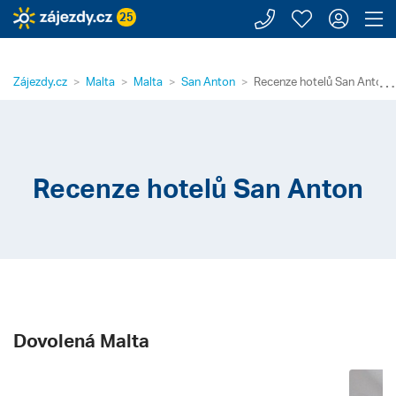
Zavolejte n
Moje záj
Přihl
Z
25
⋯
Zájezdy.cz
Malta
Malta
San Anton
Recenze hotelů San Anton
Recenze hotelů San Anton
Dovolená Malta