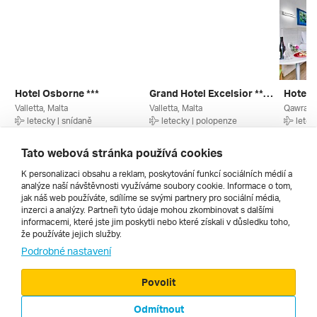
Hotel Osborne ***
Grand Hotel Excelsior *****
Hotel S
Valletta, Malta
Valletta, Malta
Qawra, M
letecky | snídaně
letecky | polopenze
letec
31. 10. – 7. 11. 2026
15. 10. – 22. 10. 2026
15. 10.
26 159 Kč
45 320 Kč
26 010
Tato webová stránka používá cookies
K personalizaci obsahu a reklam, poskytování funkcí sociálních médií a
analýze naší návštěvnosti využíváme soubory cookie. Informace o tom,
Všechny
jak náš web používáte, sdílíme se svými partnery pro sociální média,
inzerci a analýzy. Partneři tyto údaje mohou zkombinovat s dalšími
informacemi, které jste jim poskytli nebo které získali v důsledku toho,
že používáte jejich služby.
Cestopisy
Podrobné nastavení
Povolit
Odmítnout
© 2000 - 2026, Zájezdy.cz