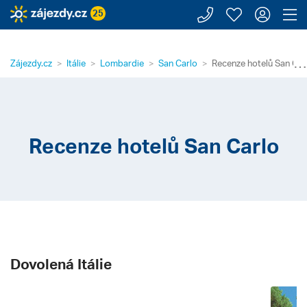
Zavolejte n
Moje záj
Přihl
Z
25
⋯
Zájezdy.cz
Itálie
Lombardie
San Carlo
Recenze hotelů San Car
Recenze hotelů San Carlo
Dovolená Itálie