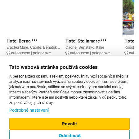
Hotel Berna ***
Hotel Stellamare ***
Hotel S
Eraclea Mare, Caorle, Benátsko, Itálie
Caorle, Benátsko, Itálie
Rosolina
autobusem | polopenze
autobusem | polopenze
autob
4. 9. – 13. 9. 2026
11. 9. – 20. 9. 2026
28. 8. –
20 570 Kč
20 705 Kč
10 360
Tato webová stránka používá cookies
K personalizaci obsahu a reklam, poskytování funkcí sociálních médií a
analýze naší návštěvnosti využíváme soubory cookie. Informace o tom,
Všechny
jak náš web používáte, sdílíme se svými partnery pro sociální média,
inzerci a analýzy. Partneři tyto údaje mohou zkombinovat s dalšími
informacemi, které jste jim poskytli nebo které získali v důsledku toho,
že používáte jejich služby.
Cestopisy
Podrobné nastavení
Povolit
Odmítnout
© 2000 - 2026, Zájezdy.cz