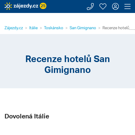
Zavolejte n
Moje záj
Přihl
Z
25
⋯
Zájezdy.cz
Itálie
Toskánsko
San Gimignano
Recenze hotelů S
Recenze hotelů San
Gimignano
Dovolená Itálie