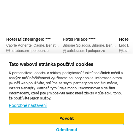
Hotel Michelangelo ***
Hotel Palace ****
Hotel B
Caorle Ponente, Caorle, Benátsko, Itálie
Bibione Spiaggia, Bibione, Benátsko, Itálie
Lido Di 
autobusem | polopenze
autobusem | polopenze
autob
11. 9. – 20. 9. 2026
11. 9. – 20. 9. 2026
4. 9. – 
13 240 Kč
16 234 Kč
13 510
Tato webová stránka používá cookies
K personalizaci obsahu a reklam, poskytování funkcí sociálních médií a
analýze naší návštěvnosti využíváme soubory cookie. Informace o tom,
Všechny
jak náš web používáte, sdílíme se svými partnery pro sociální média,
inzerci a analýzy. Partneři tyto údaje mohou zkombinovat s dalšími
informacemi, které jste jim poskytli nebo které získali v důsledku toho,
že používáte jejich služby.
Cestopisy
Podrobné nastavení
Povolit
Odmítnout
© 2000 - 2026, Zájezdy.cz