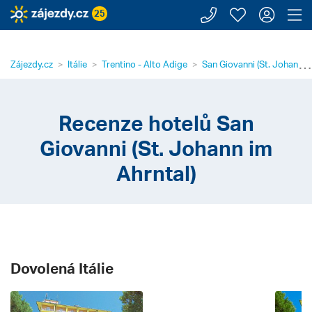
Zavolejte n
Moje záj
Přihl
Z
25
⋯
Zájezdy.cz
Itálie
Trentino - Alto Adige
San Giovanni (St. Johann i
Recenze hotelů San
Giovanni (St. Johann im
Ahrntal)
Dovolená Itálie