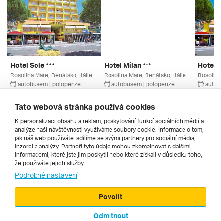
Hotel Sole ***
Hotel Milan ***
Hotel S
Rosolina Mare, Benátsko, Itálie
Rosolina Mare, Benátsko, Itálie
Rosolina
autobusem | polopenze
autobusem | polopenze
autob
28. 8. – 6. 9. 2026
4. 9. – 13. 9. 2026
4. 9. – 
10 360 Kč
20 390 Kč
11 500
Tato webová stránka používá cookies
K personalizaci obsahu a reklam, poskytování funkcí sociálních médií a
analýze naší návštěvnosti využíváme soubory cookie. Informace o tom,
Všechny
jak náš web používáte, sdílíme se svými partnery pro sociální média,
inzerci a analýzy. Partneři tyto údaje mohou zkombinovat s dalšími
informacemi, které jste jim poskytli nebo které získali v důsledku toho,
že používáte jejich služby.
Cestopisy
Podrobné nastavení
Povolit
Odmítnout
© 2000 - 2026, Zájezdy.cz