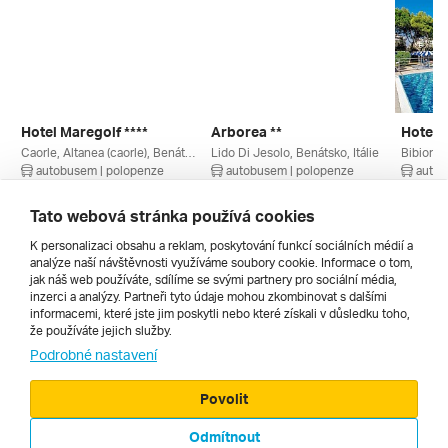
Hotel Maregolf ****
Arborea **
Hotel P
Caorle, Altanea (caorle), Benátsko, Itálie
Lido Di Jesolo, Benátsko, Itálie
autobusem | polopenze
autobusem | polopenze
autob
4. 9. – 13. 9. 2026
4. 9. – 13. 9. 2026
11. 9. –
21 660 Kč
10 451 Kč
16 234
Tato webová stránka používá cookies
K personalizaci obsahu a reklam, poskytování funkcí sociálních médií a
analýze naší návštěvnosti využíváme soubory cookie. Informace o tom,
Všechny
jak náš web používáte, sdílíme se svými partnery pro sociální média,
inzerci a analýzy. Partneři tyto údaje mohou zkombinovat s dalšími
informacemi, které jste jim poskytli nebo které získali v důsledku toho,
že používáte jejich služby.
Cestopisy
Podrobné nastavení
Povolit
Odmítnout
© 2000 - 2026, Zájezdy.cz