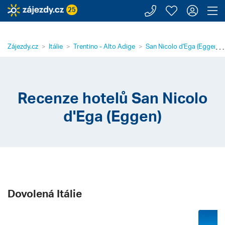
Zavolejte n
Moje záj
Přihl
Z
25
⋯
Zájezdy.cz
Itálie
Trentino - Alto Adige
San Nicolo d'Ega (Eggen)
Recenze hotelů San Nicolo
d'Ega (Eggen)
Dovolená Itálie