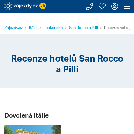
Zavolejte n
Moje záj
Přihl
Z
25
⋯
Zájezdy.cz
Itálie
Toskánsko
San Rocco a Pilli
Recenze hotelů Sa
Recenze hotelů San Rocco
a Pilli
Dovolená Itálie