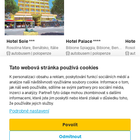
Hotel Sole ***
Hotel Palace ****
Hotel M
Rosolina Mare, Benátsko, Itálie
Bibione Spiaggia, Bibione, Benátsko, Itálie
Rosolina
autobusem | polopenze
autobusem | polopenze
autob
28. 8. – 6. 9. 2026
11. 9. – 20. 9. 2026
4. 9. – 
10 360 Kč
16 234 Kč
20 390
Tato webová stránka používá cookies
K personalizaci obsahu a reklam, poskytování funkcí sociálních médií a
analýze naší návštěvnosti využíváme soubory cookie. Informace o tom,
Všechny
jak náš web používáte, sdílíme se svými partnery pro sociální média,
inzerci a analýzy. Partneři tyto údaje mohou zkombinovat s dalšími
informacemi, které jste jim poskytli nebo které získali v důsledku toho,
že používáte jejich služby.
Cestopisy
Podrobné nastavení
Povolit
Odmítnout
© 2000 - 2026, Zájezdy.cz