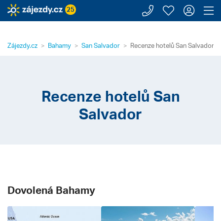
Zavolejte n
Moje záj
Přihl
Z
25
Zájezdy.cz
Bahamy
San Salvador
Recenze hotelů San Salvador
Recenze hotelů San
Salvador
Dovolená Bahamy