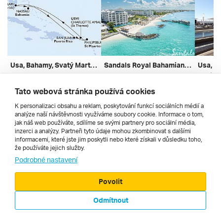
Usa, Bahamy, Svatý Martin Z Miami Na Lodi Msc Meraviglia ****
Sandals Royal Bahamian *****
Usa, Bahamy
Nassau, New Providence, Bahamy
bez dopravy | plná penze
letecky | all inclusive
bez dopr
Tato webová stránka používá cookies
30. 1. – 7. 2. 2027
10. 8. – 18. 8. 2026
26. 12. 
11 590 Kč
83 729 Kč
48 210
K personalizaci obsahu a reklam, poskytování funkcí sociálních médií a
analýze naší návštěvnosti využíváme soubory cookie. Informace o tom,
jak náš web používáte, sdílíme se svými partnery pro sociální média,
inzerci a analýzy. Partneři tyto údaje mohou zkombinovat s dalšími
informacemi, které jste jim poskytli nebo které získali v důsledku toho,
že používáte jejich služby.
Cestopisy
Podrobné nastavení
Povolit
Odmítnout
© 2000 - 2026, Zájezdy.cz