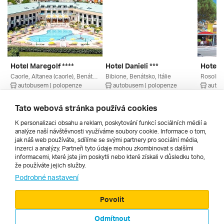
Hotel Maregolf ****
Hotel Danieli ***
Hotel S
Caorle, Altanea (caorle), Benátsko, Itálie
Bibione, Benátsko, Itálie
Rosolina
autobusem | polopenze
autobusem | polopenze
autob
4. 9. – 13. 9. 2026
11. 9. – 20. 9. 2026
28. 8. –
21 660 Kč
16 345 Kč
10 360
Tato webová stránka používá cookies
K personalizaci obsahu a reklam, poskytování funkcí sociálních médií a
analýze naší návštěvnosti využíváme soubory cookie. Informace o tom,
Všechny
jak náš web používáte, sdílíme se svými partnery pro sociální média,
inzerci a analýzy. Partneři tyto údaje mohou zkombinovat s dalšími
informacemi, které jste jim poskytli nebo které získali v důsledku toho,
že používáte jejich služby.
Cestopisy
Podrobné nastavení
Povolit
Odmítnout
© 2000 - 2026, Zájezdy.cz