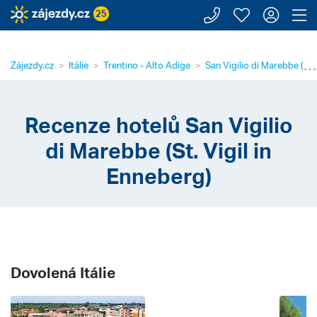
Zavolejte n
Moje záj
Přihl
Z
25
⋯
Zájezdy.cz
Itálie
Trentino - Alto Adige
San Vigilio di Marebbe (St. 
Recenze hotelů San Vigilio
di Marebbe (St. Vigil in
Enneberg)
Dovolená Itálie