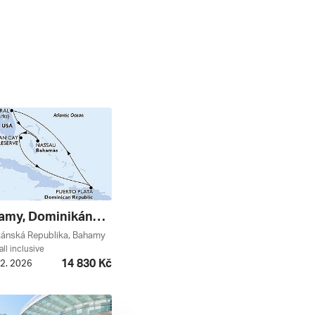
Usa, Bahamy, Dominikánská Republika Z Port Canaveralu Na Lodi Msc Grandiosa, Plavba S Bonusem ****
kánská Republika, Bahamy
all inclusive
14 830 Kč
12. 2026