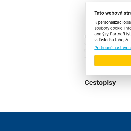
Tato webová str
K personalizaci obs
soubory cookie. Info
analýzy. Partneři ty
v důsledku toho, že 
Podrobné nastaven
bez dopravy | plná penze
26. 12. – 2. 1. 2028
Cestopisy