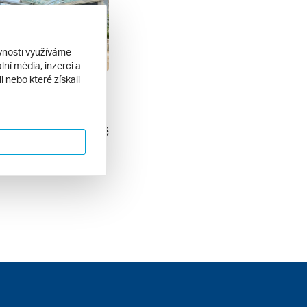
ěvnosti využíváme
ní média, inzerci a
 nebo které získali
Usa, Jamajka, Bonaire, Curacao, Aruba, Bahamy Z Miami Na Lodi Explora Iv, Plavba S Bonusem ******
mí, Jamajka, Bahamy
all inclusive
126 690 Kč
. 12. 2027