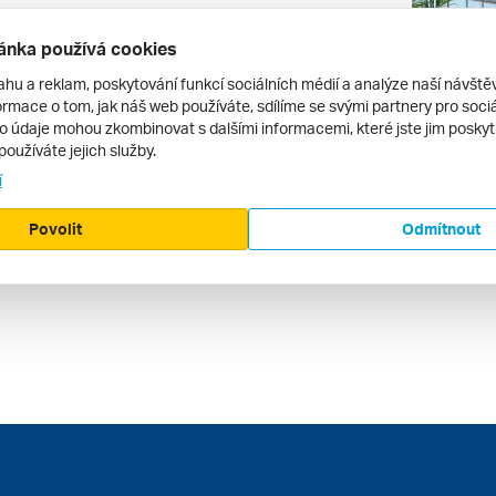
ánka používá cookies
ahu a reklam, poskytování funkcí sociálních médií a analýze naší návšt
rmace o tom, jak náš web používáte, sdílíme se svými partnery pro sociál
to údaje mohou zkombinovat s dalšími informacemi, které jste jim poskytli
Usa, Dominikánská Republika, Britské Panenské Ostrovy, Bahamy Z Miami Na Lodi Norwegian Luna *****
Usa, Bahamy, Zámořské Území Velké Británie Z Miami Na Lodi Msc Seashore *****
používáte jejich služby.
Velká Británie, Usa, Dominikánská Republika, Bahamy
Velká Británie, Usa, Bahamy
Usa, Nizoze
í
bez dopravy | plná penze
bez dopravy | 
48 210 Kč
42 040 Kč
12. 12. – 18. 12. 2027
13. 12. – 23
Povolit
Odmítnout