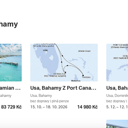
ahamy
Sandals Royal Bahamian *****
Usa, Bahamy Z Port Canaveralu Na Lodi Msc Seashore *****
 Bahamy
Usa, Bahamy
Usa, Domini
bez dopravy | plná penze
bez dopravy | 
83 729 Kč
14 980 Kč
15. 10. – 18. 10. 2026
5. 12. – 12. 