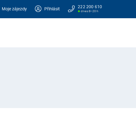
222 200 610
Moje zájezdy
Přihlásit
dnes 8–20 h
a