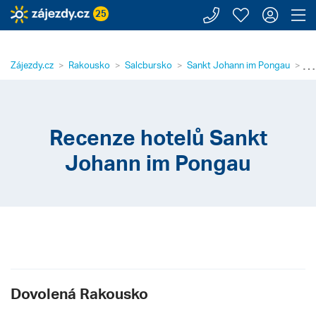
Zavolejte n
Moje záj
Přihl
Z
25
⋯
Zájezdy.cz
Rakousko
Salcbursko
Sankt Johann im Pongau
Re
Recenze hotelů Sankt
Johann im Pongau
Dovolená Rakousko