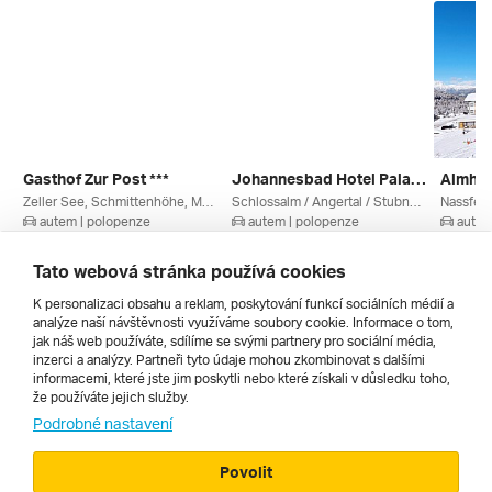
Gasthof Zur Post ***
Johannesbad Hotel Palace ****
Almhot
Zeller See, Schmittenhöhe, Maishofen, Zell Am See, Salcbursko, Saalbach / Leogang, Rakouská Jezera, Kaprun / Zell Am See, Rakousko
Schlossalm / Angertal / Stubnerkogel, Graukogel, Bad Hofgastein, Ski Amadé, Salcbursko, Rakouské Termály, Gasteinertal / Grossarltal, Rakousko
Nassfeld
autem | polopenze
autem | polopenze
autem
20. 8. – 23. 8. 2026
11. 3. – 14. 3. 2027
6. 3. – 
6 570 Kč
9 950 Kč
9 301 
Tato webová stránka používá cookies
K personalizaci obsahu a reklam, poskytování funkcí sociálních médií a
analýze naší návštěvnosti využíváme soubory cookie. Informace o tom,
Všechny
jak náš web používáte, sdílíme se svými partnery pro sociální média,
inzerci a analýzy. Partneři tyto údaje mohou zkombinovat s dalšími
informacemi, které jste jim poskytli nebo které získali v důsledku toho,
že používáte jejich služby.
Cestopisy
Podrobné nastavení
Povolit