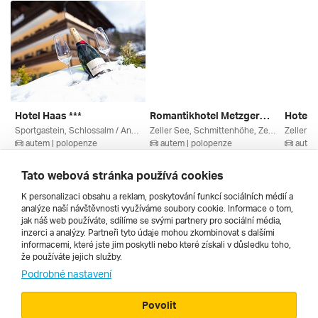
Hotel Haas ***
Romantikhotel Metzgerwirt ****
Hotel 
Sportgastein, Schlossalm / Angertal / Stubnerkogel, Böckstein, Ski Amadé, Salcbursko, Gasteinertal / Grossarltal, Rakousko
Zeller See, Schmittenhöhe, Zell Am See, Salcbursko, Rakouská Jezera, Kaprun / Zell Am See, Rakousko
autem | polopenze
autem | polopenze
autem
11. 3. – 14. 3. 2027
6. 3. – 9. 3. 2027
10. 3. –
8 700 Kč
8 757 Kč
9 517 
Tato webová stránka používá cookies
K personalizaci obsahu a reklam, poskytování funkcí sociálních médií a
analýze naší návštěvnosti využíváme soubory cookie. Informace o tom,
Všechny
jak náš web používáte, sdílíme se svými partnery pro sociální média,
inzerci a analýzy. Partneři tyto údaje mohou zkombinovat s dalšími
informacemi, které jste jim poskytli nebo které získali v důsledku toho,
že používáte jejich služby.
Cestopisy
Podrobné nastavení
Povolit