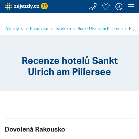
Zavolejte n
Moje záj
Přihl
Z
25
⋯
Zájezdy.cz
Rakousko
Tyrolsko
Sankt Ulrich am Pillersee
Recen
Recenze hotelů Sankt
Ulrich am Pillersee
Dovolená Rakousko