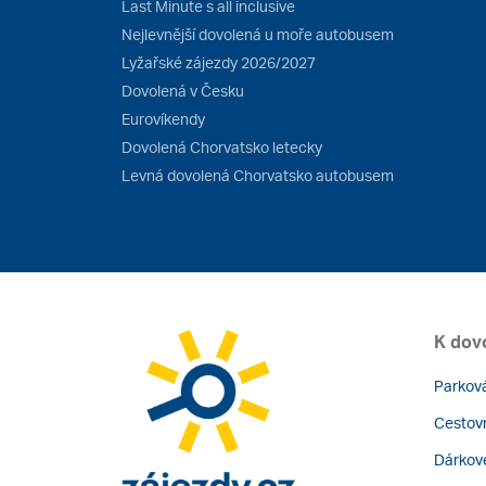
Last Minute s all inclusive
Nejlevnější dovolená u moře autobusem
Lyžařské zájezdy 2026/2027
Dovolená v Česku
Eurovíkendy
Dovolená Chorvatsko letecky
Levná dovolená Chorvatsko autobusem
K dov
Parková
Cestovn
Dárkov