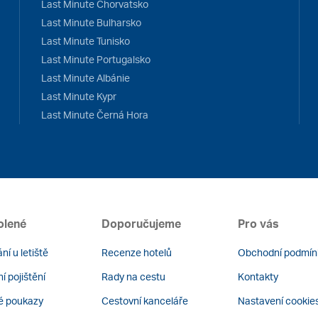
Last Minute Chorvatsko
Last Minute Bulharsko
Last Minute Tunisko
Last Minute Portugalsko
Last Minute Albánie
Last Minute Kypr
Last Minute Černá Hora
olené
Doporučujeme
Pro vás
ní u letiště
Recenze hotelů
Obchodní podmín
í pojištění
Rady na cestu
Kontakty
é poukazy
Cestovní kanceláře
Nastavení cookie