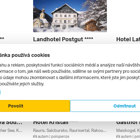
**
Landhotel Postgut ****
Hotel Lat
Zeller See, Schmittenhöhe, Maiskogel, Kitzsteinhorn Gletscher (ledovec), Bruck An Der Grossglocknerstrasse, Zell Am See, Salcbursko, Rakouské Ledovce, Rakouská Jezera, Kaprun / Zell Am See, Rakousko
Tweng, Obertauern, Fanningberg, Salcbursko, Lungau / Obertauern, Rakousko
autem | polopenze
autem | po
ánka používá cookies
6 817 Kč
6 926 Kč
10. 3. – 13. 3. 2027
6. 3. – 9. 3. 
ahu a reklam, poskytování funkcí sociálních médií a analýze naší návšt
rmace o tom, jak náš web používáte, sdílíme se svými partnery pro sociál
to údaje mohou zkombinovat s dalšími informacemi, které jste jim poskytli
používáte jejich služby.
í
Povolit
Odmítnout
Korutany - Působivá Souhra Hor A Jezer
Hotel Kristall ****
Gasthof 
Turracherhöhe, See, Ossiacher See, Kölnbreinsperre, Katschberg / Aineck, Feldkirchen In Kärnten, Baumgartnerhöhe / Faaker See, Bad Eisenkappel, Villach, Tyrolsko, Turracher Höhe / Murau / Lachtal, Turracher Höhe, Rakouské Termály, Rakouská Jezera, Lungau / Obertauern, Korutany, Ischgl / Paznauntal, Gerlitzen, Rakousko
Rauris, Salcbursko, Raurisertal, Rakousko
autem | polopenze
autem | po