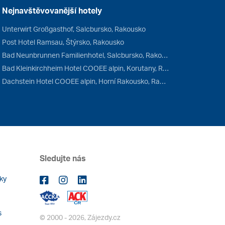
Nejnavštěvovanější hotely
Unterwirt Großgasthof, Salcbursko, Rakousko
Post Hotel Ramsau, Štýrsko, Rakousko
Bad Neunbrunnen Familienhotel, Salcbursko, Rakousko
Bad Kleinkirchheim Hotel COOEE alpin, Korutany, Rakousko
Dachstein Hotel COOEE alpin, Horní Rakousko, Rakousko
Sledujte nás
ky
s
© 2000 - 2026, Zájezdy.cz