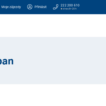
222 200 610
Moje zájezdy
Přihlásit
dnes 8–20 h
ban