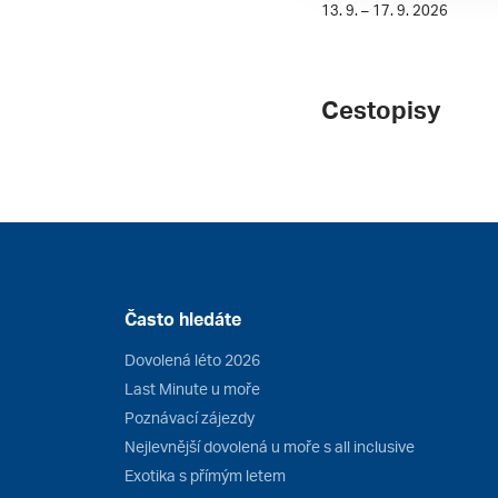
13. 9. – 17. 9. 2026
Cestopisy
Často hledáte
Dovolená léto 2026
Last Minute u moře
Poznávací zájezdy
Nejlevnější dovolená u moře s all inclusive
Exotika s přímým letem