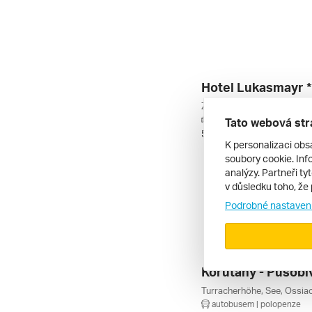
Hotel Lukasmayr *
autem | polopenze
Tato webová str
5. 3. – 8. 3. 2027
K personalizaci obs
soubory cookie. Info
analýzy. Partneři ty
v důsledku toho, že 
Podrobné nastaven
autobusem | polopenze