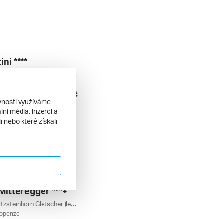
ini ****
Zeller See, Schüttdorf, Schmittenhöhe, Maiskogel, Zell Am See, Salcbursko, Rakouská Jezera, Kaprun / Zell Am See, Rakousko
lopenze
9 936 Kč
2027
ěvnosti využíváme
ní média, inzerci a
 nebo které získali
Mitteregger ***+
Maiskogel, Kitzsteinhorn Gletscher (ledovec), Kaprun, Zell Am See, Salcbursko, Rakouské Termály, Rakouské Ledovce, Kaprun / Zell Am See, Rakousko
lopenze