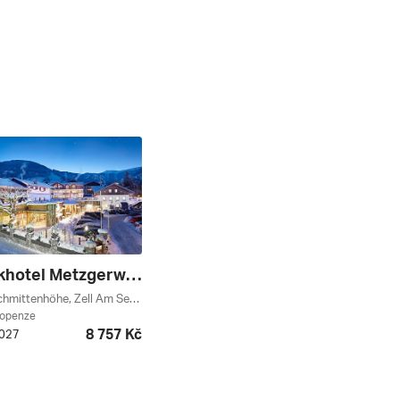
Romantikhotel Metzgerwirt ****
Zeller See, Schmittenhöhe, Zell Am See, Salcbursko, Rakouská Jezera, Kaprun / Zell Am See, Rakousko
lopenze
8 757 Kč
2027