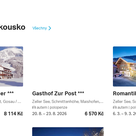
kousko
Všechny
r ***
Gasthof Zur Post ***
Russbach Am Pass Gschütt, Gosau / Russbach, Solná Komora, Salcbursko, Dachstein West, Rakousko
Zeller See, Schmittenhöhe, Maishofen, Zell Am See, Salcbursko, Saalbach / Leogang, Rakouská Jezera, Kaprun / Zell Am See, Rakousko
autem | polopenze
autem | po
8 114 Kč
6 570 Kč
20. 8. – 23. 8. 2026
6. 3. – 9. 3. 