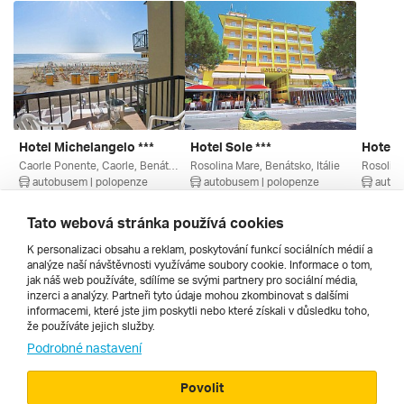
Hotel Michelangelo ***
Hotel Sole ***
Hotel S
Caorle Ponente, Caorle, Benátsko, Itálie
Rosolina Mare, Benátsko, Itálie
Rosolina
autobusem | polopenze
autobusem | polopenze
autob
11. 9. – 20. 9. 2026
28. 8. – 6. 9. 2026
4. 9. – 
13 240 Kč
10 360 Kč
11 500
Tato webová stránka používá cookies
K personalizaci obsahu a reklam, poskytování funkcí sociálních médií a
analýze naší návštěvnosti využíváme soubory cookie. Informace o tom,
Všechny
jak náš web používáte, sdílíme se svými partnery pro sociální média,
inzerci a analýzy. Partneři tyto údaje mohou zkombinovat s dalšími
informacemi, které jste jim poskytli nebo které získali v důsledku toho,
že používáte jejich služby.
Cestopisy
Podrobné nastavení
Povolit