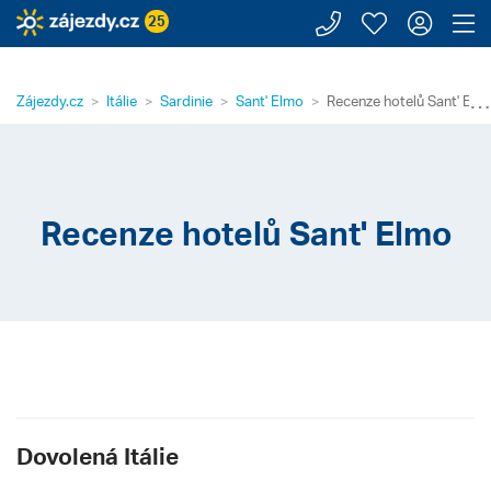
Zavolejte n
Moje záj
Přihl
Z
25
⋯
Zájezdy.cz
Itálie
Sardinie
Sant' Elmo
Recenze hotelů Sant' Elm
Recenze hotelů Sant' Elmo
Dovolená Itálie