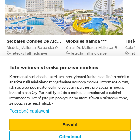
Globales Condes De Alcudia ***
Globales Samoa ***
Ilusion
Alcúdia, Mallorca, Baleárské Ostrovy, Španělsko
Calas De Mallorca, Mallorca, Baleárské Ostrovy, Španělsko
letecky | all inclusive
letecky | all inclusive
leteck
23. 9. – 30. 9. 2026
19. 9. – 27. 9. 2026
15. 9. –
18 490 Kč
21 690 Kč
19 320
Tato webová stránka používá cookies
K personalizaci obsahu a reklam, poskytování funkcí sociálních médií a
analýze naší návštěvnosti využíváme soubory cookie. Informace o tom,
Všechny
jak náš web používáte, sdílíme se svými partnery pro sociální média,
inzerci a analýzy. Partneři tyto údaje mohou zkombinovat s dalšími
informacemi, které jste jim poskytli nebo které získali v důsledku toho,
že používáte jejich služby.
Cestopisy
Podrobné nastavení
Povolit
Odmítnout
© 2000 - 2026, Zájezdy.cz