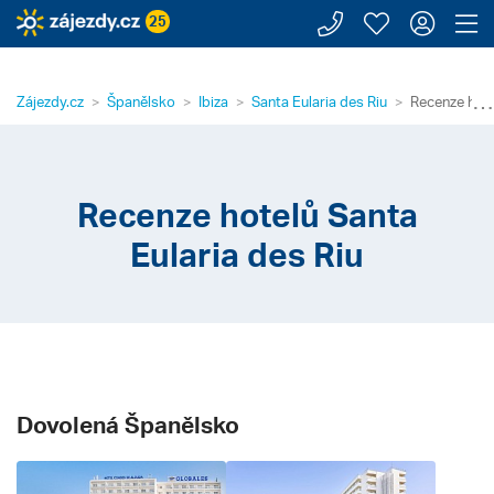
Zavolejte n
Moje záj
Přihl
Z
25
⋯
Zájezdy.cz
Španělsko
Ibiza
Santa Eularia des Riu
Recenze hote
Recenze hotelů Santa
Eularia des Riu
Dovolená Španělsko