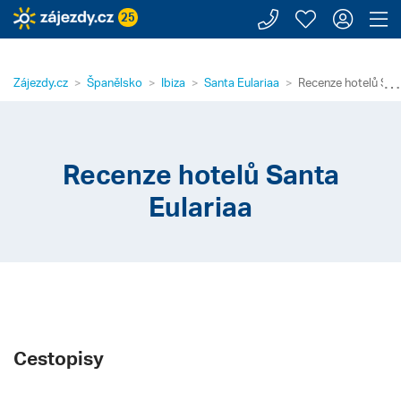
Zavolejte n
Moje záj
Přihl
Z
25
⋯
Zájezdy.cz
Španělsko
Ibiza
Santa Eulariaa
Recenze hotelů San
Recenze hotelů Santa
Eulariaa
Cestopisy