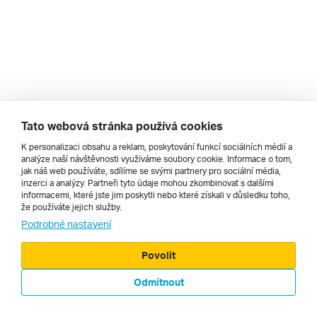
Tato webová stránka používá cookies
K personalizaci obsahu a reklam, poskytování funkcí sociálních médií a
analýze naší návštěvnosti využíváme soubory cookie. Informace o tom,
jak náš web používáte, sdílíme se svými partnery pro sociální média,
inzerci a analýzy. Partneři tyto údaje mohou zkombinovat s dalšími
informacemi, které jste jim poskytli nebo které získali v důsledku toho,
že používáte jejich služby.
Podrobné nastavení
© 2000 - 2026, Zájezdy.cz
Povolit
Odmítnout