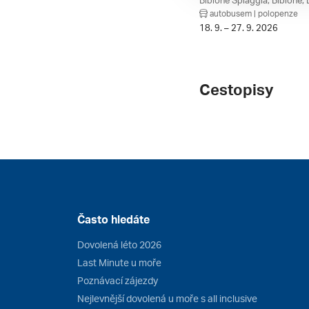
autobusem | polopenze
18. 9. – 27. 9. 2026
Cestopisy
Často hledáte
Dovolená léto 2026
Last Minute u moře
Poznávací zájezdy
Nejlevnější dovolená u moře s all inclusive