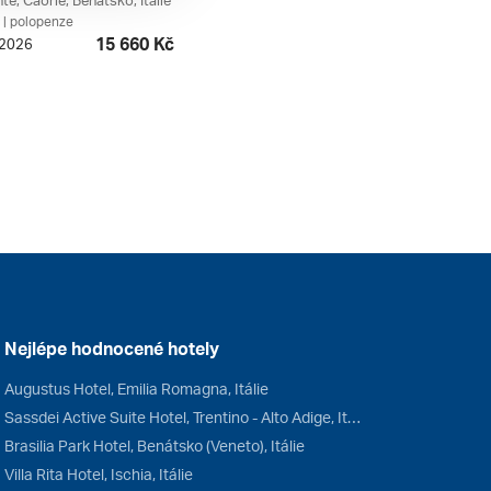
e, Caorle, Benátsko, Itálie
| polopenze
15 660 Kč
. 2026
Nejlépe hodnocené hotely
Augustus Hotel, Emilia Romagna, Itálie
Sassdei Active Suite Hotel, Trentino - Alto Adige, Itálie
Brasilia Park Hotel, Benátsko (Veneto), Itálie
Villa Rita Hotel, Ischia, Itálie