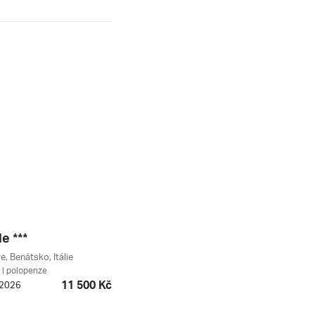
e ***
, Benátsko, Itálie
| polopenze
11 500 Kč
. 2026