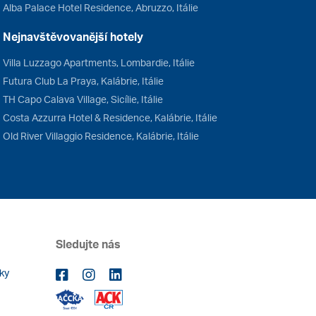
Alba Palace Hotel Residence, Abruzzo, Itálie
Nejnavštěvovanější hotely
Villa Luzzago Apartments, Lombardie, Itálie
Futura Club La Praya, Kalábrie, Itálie
TH Capo Calava Village, Sicílie, Itálie
Costa Azzurra Hotel & Residence, Kalábrie, Itálie
Old River Villaggio Residence, Kalábrie, Itálie
Sledujte nás
ky