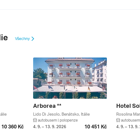
lie
Všechny
Arborea **
Hotel Sol
álie
Lido Di Jesolo, Benátsko, Itálie
Rosolina Mare
autobusem | polopenze
autobusem 
10 360 Kč
10 451 Kč
4. 9. – 13. 9. 2026
4. 9. – 13. 9