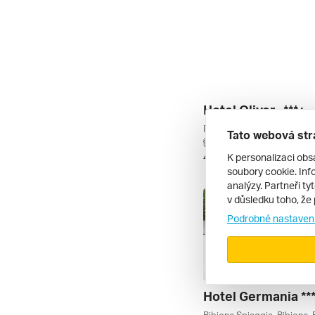
Hotel Oliver_ ***+
Tato webová str
autobusem | polopenze
K personalizaci obs
4. 9. – 13. 9. 2026
soubory cookie. Info
analýzy. Partneři ty
v důsledku toho, že 
Podrobné nastaven
Hotel Germania **