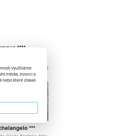
ympus ****
ea (caorle), Benátsko, Itálie
| polopenze
21 270 Kč
ěvnosti využíváme
. 2026
ní média, inzerci a
 nebo které získali
chelangelo ***