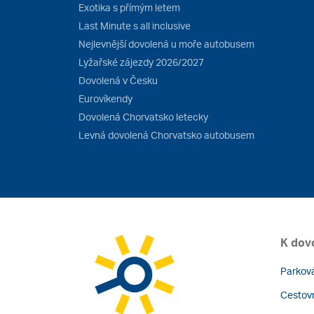
Exotika s přímým letem
Last Minute s all inclusive
Nejlevnější dovolená u moře autobusem
Lyžařské zájezdy 2026/2027
Dovolená v Česku
Eurovíkendy
Dovolená Chorvatsko letecky
Levná dovolená Chorvatsko autobusem
K dov
Parková
Cestovn