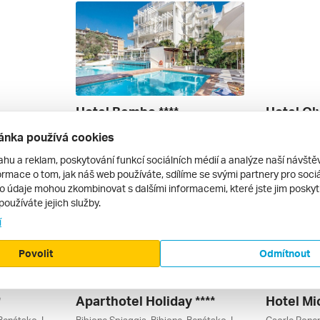
Hotel Bembo ****
Hotel Ol
Porto Santa Margherita, Caorle, Benátsko, Itálie
Bibione Spiaggia, Bibione, Benátsko, Itálie
Caorle, Altan
ánka používá cookies
autobusem | polopenze
autobusem 
22 380 Kč
17 486 Kč
ahu a reklam, poskytování funkcí sociálních médií a analýze naší návšt
11. 9. – 20. 9. 2026
4. 9. – 13. 9
rmace o tom, jak náš web používáte, sdílíme se svými partnery pro sociál
to údaje mohou zkombinovat s dalšími informacemi, které jste jim poskytli
používáte jejich služby.
í
Povolit
Odmítnout
*
Aparthotel Holiday ****
Hotel Mi