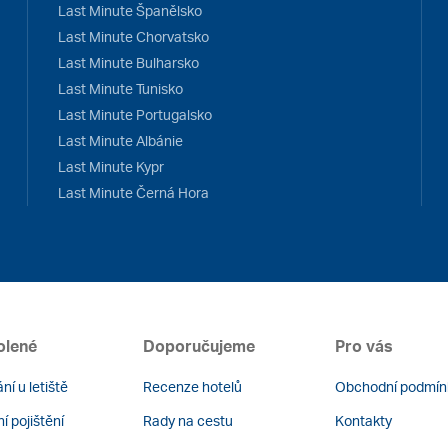
Last Minute Španělsko
Last Minute Chorvatsko
Last Minute Bulharsko
Last Minute Tunisko
Last Minute Portugalsko
Last Minute Albánie
Last Minute Kypr
Last Minute Černá Hora
olené
Doporučujeme
Pro vás
ní u letiště
Recenze hotelů
Obchodní podmín
í pojištění
Rady na cestu
Kontakty