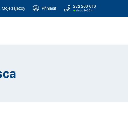
222 200 610
Moje zájezdy
Přihlásit
dnes 8–20 h
sca