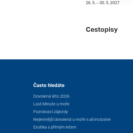
26. 5. – 30. 5. 2027
Cestopisy
Často hledáte
Dovolená léto 2026
Last Minute u moře
Poznávací zájezdy
Nejlevnější dovolená u moře s all inclusive
Exotika s přímým letem