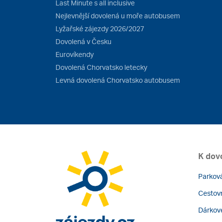
Last Minute s all inclusive
Nejlevnější dovolená u moře autobusem
Lyžařské zájezdy 2026/2027
Dovolená v Česku
Eurovíkendy
Dovolená Chorvatsko letecky
Levná dovolená Chorvatsko autobusem
K dov
Parková
Cestovn
Dárkov