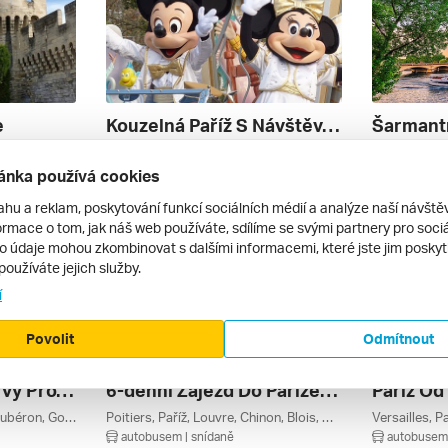
e
Kouzelná Paříž S Návštěvou Disneylandu **
Nice, Marseille, Avignon, Arles, Provence-alpes-côte D'azur, Provence, Francouzská Riviéra, Azurové Pobřeží, Francie
Paříž, Panthéon, Paříž A Okolí, Francie
autobusem | snídaně
autobusem 
ánka používá cookies
8 000 Kč
9 589 Kč
3. 7. – 6. 7. 2027
25. 9. – 29. 
ahu a reklam, poskytování funkcí sociálních médií a analýze naší návšt
rmace o tom, jak náš web používáte, sdílíme se svými partnery pro sociál
to údaje mohou zkombinovat s dalšími informacemi, které jste jim poskytli
používáte jejich služby.
í
Povolit
Odmítnout
Francie – Jarní Barvy Provence
6-denní Zájezd Do Paříže A Zámků Na Řece Loire ***
Paříž Od 
Roussillon, Port Grimaud, Lubéron, Gordes, Avignon, Arles, Provence-alpes-côte D'azur, Provence, Francouzská Riviéra, Azurové Pobřeží, Francie
Poitiers, Paříž, Louvre, Chinon, Blois, Angers, Amboise, Údolí Loiry, Poitou-charentes, Pays De La Loire, Paříž A Okolí, Nová Akvitánie, Chatel, Centre-val De Loire, Francie
autobusem | snídaně
autobusem 