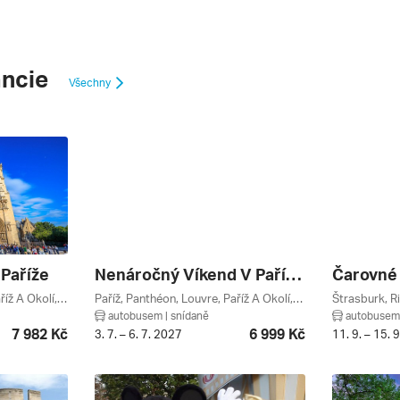
ancie
Všechny
 Paříže
Nenáročný Víkend V Paříži **
Čarovné
Versailles, Paříž, Louvre, Paříž A Okolí, Francie
Paříž, Panthéon, Louvre, Paříž A Okolí, Francie
autobusem | snídaně
autobusem 
7 982 Kč
6 999 Kč
3. 7. – 6. 7. 2027
11. 9. – 15. 