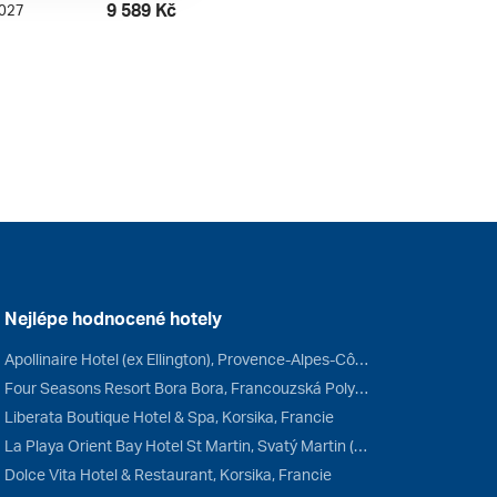
9 589 Kč
2027
Nejlépe hodnocené hotely
Apollinaire Hotel (ex Ellington), Provence-Alpes-Côte d'Azur, Francie
Four Seasons Resort Bora Bora, Francouzská Polynésie, Francie
Liberata Boutique Hotel & Spa, Korsika, Francie
La Playa Orient Bay Hotel St Martin, Svatý Martin (FR), Francie
Dolce Vita Hotel & Restaurant, Korsika, Francie