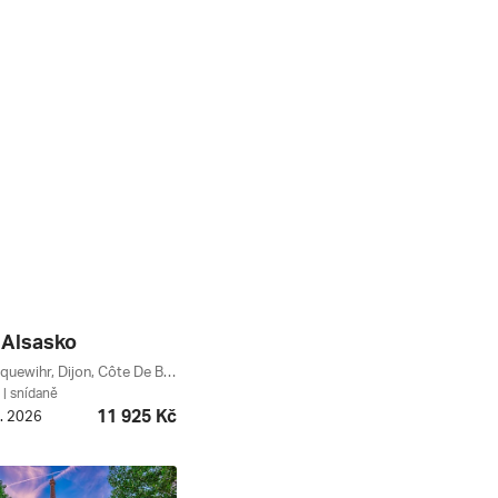
 Alsasko
Štrasburk, Riquewihr, Dijon, Côte De Beaune, Colmar, Beaune, Grand Est, Burgundsko-franche-comté, Burgundsko, Alsasko, Francie
| snídaně
11 925 Kč
9. 2026