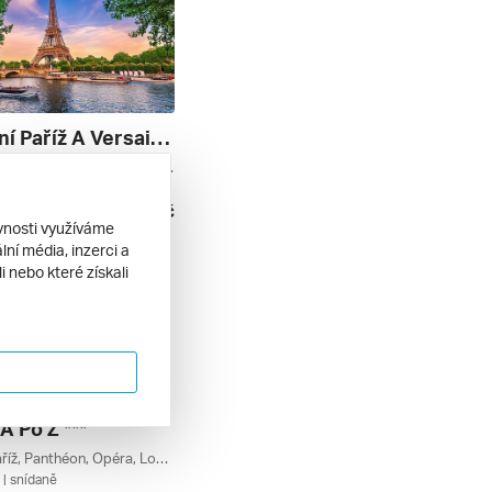
Šarmantní Paříž A Versailles
Versailles, Paříž, Louvre, Paříž A Okolí, Francie
| snídaně
8 590 Kč
9. 2026
ěvnosti využíváme
ní média, inzerci a
 nebo které získali
A Po Z ***
Versailles, Paříž, Panthéon, Opéra, Louvre, Paříž A Okolí, Francie
| snídaně