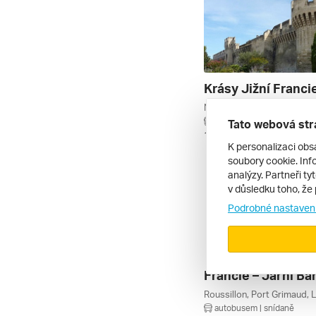
Krásy Jižní Franci
autobusem | snídaně
Tato webová str
11. 8. – 16. 8. 2026
K personalizaci obs
soubory cookie. Info
analýzy. Partneři ty
v důsledku toho, že 
Podrobné nastaven
autobusem | snídaně