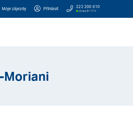
222 200 610
Moje zájezdy
Přihlásit
dnes 9–17 h
-Moriani