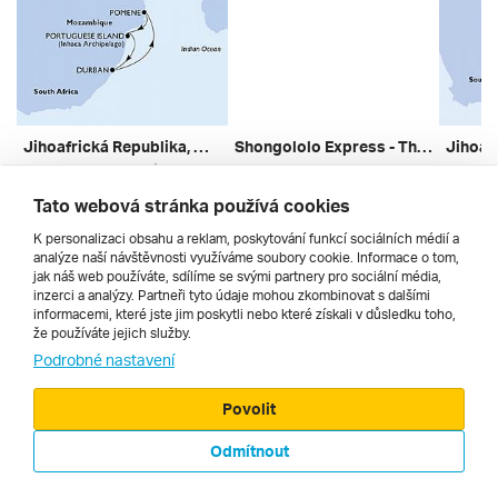
Jihoafrická Republika, Mosambik Z Durbanu Na Lodi Msc Armonia ***
Shongololo Express - The Southern Cross
Mosambik, Jihoafrická Republika
Zimbabwe, Mosambik
Mosambik
bez dopravy | plná penze
bez dopravy | kombinovaná
bez dopr
Tato webová stránka používá cookies
14. 2. – 19. 2. 2027
19. 11. – 30. 11. 2026
22. 1. –
12 560 Kč
192 278 Kč
11 110
K personalizaci obsahu a reklam, poskytování funkcí sociálních médií a
analýze naší návštěvnosti využíváme soubory cookie. Informace o tom,
jak náš web používáte, sdílíme se svými partnery pro sociální média,
inzerci a analýzy. Partneři tyto údaje mohou zkombinovat s dalšími
informacemi, které jste jim poskytli nebo které získali v důsledku toho,
že používáte jejich služby.
Cestopisy
Podrobné nastavení
Povolit
Odmítnout
© 2000 - 2026, Zájezdy.cz