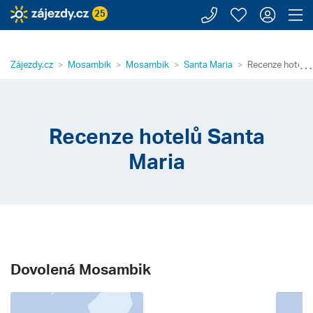
Zavolejte n
Moje záj
Přihl
Z
25
⋯
Zájezdy.cz
Mosambik
Mosambik
Santa Maria
Recenze hotelů 
Recenze hotelů Santa
Maria
Dovolená Mosambik