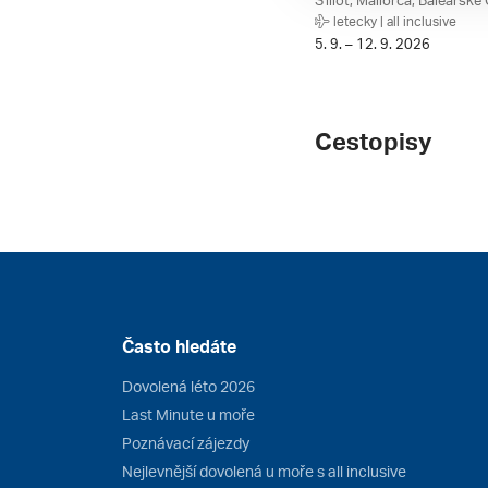
letecky | all inclusive
5. 9. – 12. 9. 2026
Cestopisy
Často hledáte
Dovolená léto 2026
Last Minute u moře
Poznávací zájezdy
Nejlevnější dovolená u moře s all inclusive