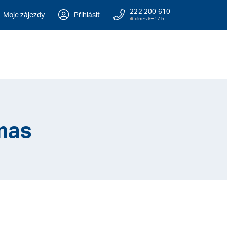
222 200 610
Moje zájezdy
Přihlásit
dnes 9–17 h
mas