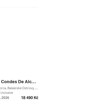
Globales Condes De Alcudia ***
Alcúdia, Mallorca, Baleárské Ostrovy, Španělsko
l inclusive
18 490 Kč
9. 2026