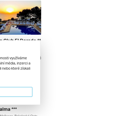
n Club El Dorado **
Cabo Regana, Mallorca, Baleárské Ostrovy, Španělsko
l inclusive
18 240 Kč
ěvnosti využíváme
. 2026
ní média, inzerci a
 nebo které získali
alma ***