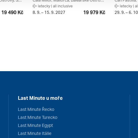
S'illot, Mallorca, Baleárské Ostrovy, Španělsko
Cala Millor, Mallorca, Baleárské Ostrovy, Španělsko
letecky | all inclusive
letecky | al
19 490 Kč
19 979 Kč
8. 9. – 15. 9. 2027
29. 9. – 6. 1
Last Minute u moře
Last Minute Řecko
Last Minute Turecko
Last Minute Egypt
Last Minute Itálie