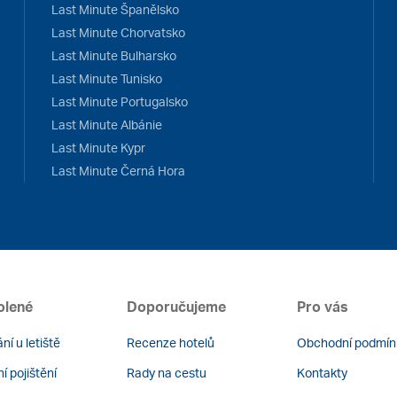
Last Minute Španělsko
Last Minute Chorvatsko
Last Minute Bulharsko
Last Minute Tunisko
Last Minute Portugalsko
Last Minute Albánie
Last Minute Kypr
Last Minute Černá Hora
olené
Doporučujeme
Pro vás
ní u letiště
Recenze hotelů
Obchodní podmín
í pojištění
Rady na cestu
Kontakty