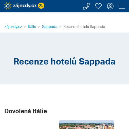
Zavolejte n
Moje záj
Přihl
Z
25
Zájezdy.cz
Itálie
Sappada
Recenze hotelů Sappada
Recenze hotelů Sappada
Dovolená Itálie