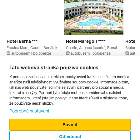
Hotel Berna ***
Hotel Maregolf ****
Hotel D
Eraclea Mare, Caorle, Benátsko, Itálie
Caorle, Altanea (caorle), Benátsko, Itálie
Bibione,
autobusem | polopenze
autobusem | polopenze
autob
4. 9. – 13. 9. 2026
4. 9. – 13. 9. 2026
11. 9. –
20 570 Kč
21 660 Kč
16 345
Tato webová stránka používá cookies
K personalizaci obsahu a reklam, poskytování funkcí sociálních médií a
analýze naší návštěvnosti využíváme soubory cookie. Informace o tom,
Všechny
jak náš web používáte, sdílíme se svými partnery pro sociální média,
inzerci a analýzy. Partneři tyto údaje mohou zkombinovat s dalšími
informacemi, které jste jim poskytli nebo které získali v důsledku toho,
že používáte jejich služby.
Cestopisy
Podrobné nastavení
Povolit
Odmítnout
© 2000 - 2026, Zájezdy.cz