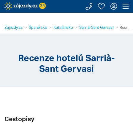
Zavolejte n
Moje záj
Přihl
Z
25
⋯
Zájezdy.cz
Španělsko
Katalánsko
Sarrià-Sant Gervasi
Recenze
Recenze hotelů Sarrià-
Sant Gervasi
Cestopisy