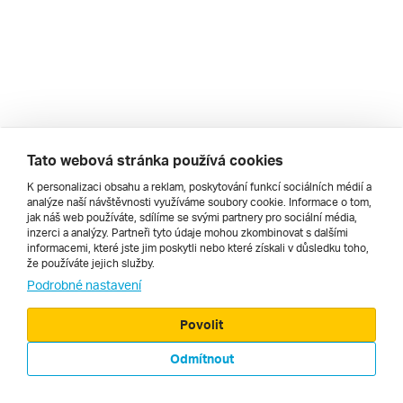
Tato webová stránka používá cookies
K personalizaci obsahu a reklam, poskytování funkcí sociálních médií a
analýze naší návštěvnosti využíváme soubory cookie. Informace o tom,
jak náš web používáte, sdílíme se svými partnery pro sociální média,
inzerci a analýzy. Partneři tyto údaje mohou zkombinovat s dalšími
informacemi, které jste jim poskytli nebo které získali v důsledku toho,
že používáte jejich služby.
Podrobné nastavení
© 2000 - 2026, Zájezdy.cz
Povolit
Odmítnout