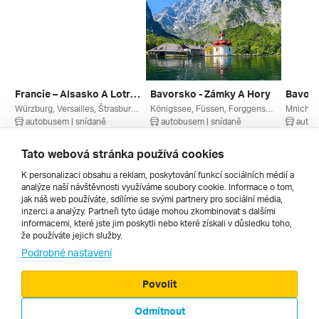
Francie – Alsasko A Lotrinsko
Bavorsko - Zámky A Hory
Bavor
Würzburg, Versailles, Štrasburk, Riquewihr, Nancy, Eguisheim, Colmar, Paříž A Okolí, Lotrinsko, Grand Est, Bavorsko, Alsasko, Německo, Francie
Königssee, Füssen, Forggensee, Ettal, Německá Jezera, Garmisch-partenkirchen, Berchtesgaden, Bavorsko, Allgäu, Německo
Mnichov
autobusem | snídaně
autobusem | snídaně
autob
2. 9. – 6. 9. 2026
3. 9. – 6. 9. 2026
27. 8. –
8 690 Kč
9 143 Kč
9 728 
Tato webová stránka používá cookies
K personalizaci obsahu a reklam, poskytování funkcí sociálních médií a
analýze naší návštěvnosti využíváme soubory cookie. Informace o tom,
Všechny
jak náš web používáte, sdílíme se svými partnery pro sociální média,
inzerci a analýzy. Partneři tyto údaje mohou zkombinovat s dalšími
informacemi, které jste jim poskytli nebo které získali v důsledku toho,
že používáte jejich služby.
Cestopisy
Podrobné nastavení
Povolit
Odmítnout
© 2000 - 2026, Zájezdy.cz