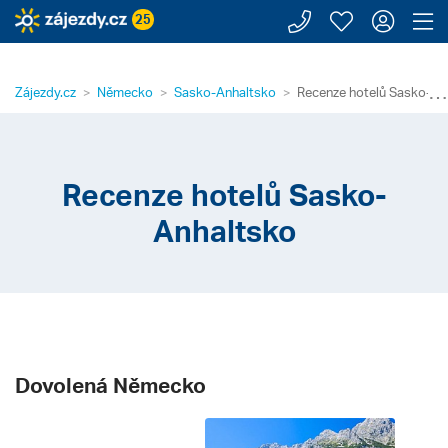
Zavolejte n
Moje záj
Přihl
Z
25
⋯
Zájezdy.cz
Německo
Sasko-Anhaltsko
Recenze hotelů Sasko-An
Recenze hotelů Sasko-
Anhaltsko
Dovolená Německo